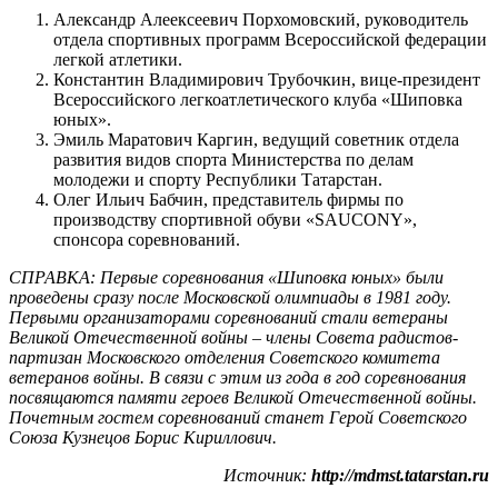
Александр Алеексеевич Порхомовский, руководитель
отдела спортивных программ Всероссийской федерации
легкой атлетики.
Константин Владимирович Трубочкин, вице-президент
Всероссийского легкоатлетического клуба «Шиповка
юных».
Эмиль Маратович Каргин, ведущий советник отдела
развития видов спорта Министерства по делам
молодежи и спорту Республики Татарстан.
Олег Ильич Бабчин, представитель фирмы по
производству спортивной обуви «SAUCONY»,
спонсора соревнований.
СПРАВКА: Первые соревнования «Шиповка юных» были
проведены сразу после Московской олимпиады в 1981 году.
Первыми организаторами соревнований стали ветераны
Великой Отечественной войны – члены Совета радистов-
партизан Московского отделения Советского комитета
ветеранов войны. В связи с этим из года в год соревнования
посвящаются памяти героев Великой Отечественной войны.
Почетным гостем соревнований станет Герой Советского
Союза Кузнецов Борис Кириллович.
Источник:
http://mdmst.tatarstan.ru