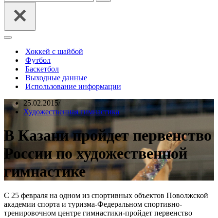
Меню
навигации
Хоккей с шайбой
Футбол
Баскетбол
Выходные данные
Использование информации
25.02.2015
Художественная гимнастика
В Казани пройдет первенство
России по художественной
гимнастике
С 25 февраля на одном из спортивных объектов Поволжской
академии спорта и туризма-Федеральном спортивно-
тренировочном центре гимнастики-пройдет первенство