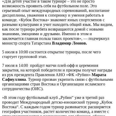
«Для детей участие в таком турнире – это не просто
возможность проявить себя на футбольном поле. Это
серьезный опыт международных соревнований, воспитание
дисциплины, уважения к сопернику и умения работать в
команде. «Кубок Востока» знакомит юных спортсменов с
разными культурами и учит находить общий язык. Мы видим,
как после турнира ребята возвращаются домой с новыми
знаниями, эмоциями и друзьями. Именно в этом и
заключается главная польза таких проектов», — подчеркнул
министр спорта Татарстана
Владимир Леонов.
5 июля в 10:00 состоится открытие турнира, после чего
стартует групповой этап.
7 июля в 14:00 пройдут матчи плей-офф и церемония
закрытия, на которой победители и призеры получат награды
из рук президента Правления АНО «ФК «Рубин»
Марата
Сафиуллина
. Турнир призван укрепить связи с футбольными
организациями стран Востока и Организации исламского
сотрудничества (ОИС).
«В этом году футбольный клуб „Рубин“ уже в третий раз
проводит Международный детско-юношеский турнир „Кубок
Востока“. С каждым годом турнир развивается: расширяется
география участников, растет количество команд, а вместе с