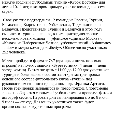
международный футбольный турнир «Кубок Востока» для
детей 10-11 лет, в котором примут участие команды из семи
стран.
Свое участие подтвердили 12 команд из России, Турции,
Казахстана, Кыргызстана, Узбекистана, Таджикистана и
Беларуси. Представители Турции и Беларуси в этом году
сыграют в турнире впервые, к ним присоединятся еще
несколько новых команд — уфимское «Динамо-Москва»,
«Камаз» из Набережных Челнов, узбекистанский «Ashurmatov
Junior» и медиа-команда «Liberty». Общее число участников —
252 человека.
Матчи пройдут в формате 7×7 (вратарь и шесть полевых
игроков) на полях стадиона «Буревестник». 4 июля — день
заезда команд. В этот же день с 11:00 до 12:00 для участников
турнира и болельщиков состоится открытая тренировка
основного состава футбольного клуба «Рубин» под
руководством главного тренера команды
Франка Артиги
.
После тренировки запланирован пресс-подход. Спортсмены
также пообщаются с юными футболистами и проведут фото- и
автограф-сессии. Игровые дни запланированы с 5 по 8 июля,
9 июля — отъезд. Для юных участников также будет
организована экскурсионная программа.