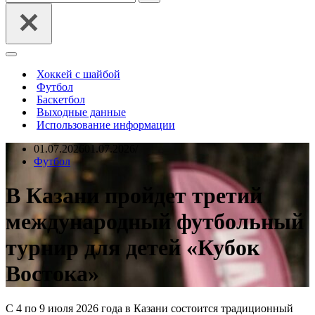
Меню
навигации
Хоккей с шайбой
Футбол
Баскетбол
Выходные данные
Использование информации
01.07.2026
01.07.2026
Футбол
В Казани пройдет третий
международный футбольный
турнир для детей «Кубок
Востока»
С 4 по 9 июля 2026 года в Казани состоится традиционный