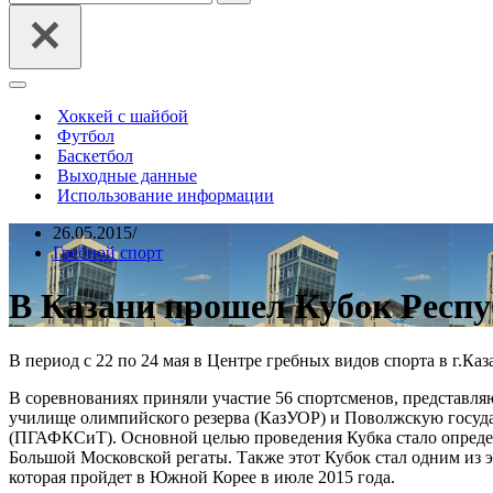
Меню
навигации
Хоккей с шайбой
Футбол
Баскетбол
Выходные данные
Использование информации
26.05.2015
Гребной спорт
В Казани прошел Кубок Респу
В период с 22 по 24 мая в Центре гребных видов спорта в г.Ка
В соревнованиях приняли участие 56 спортсменов, представ
училище олимпийского резерва (КазУОР) и Поволжскую госуда
(ПГАФКСиТ). Основной целью проведения Кубка стало опреде
Большой Московской регаты. Также этот Кубок стал одним из 
которая пройдет в Южной Корее в июле 2015 года.