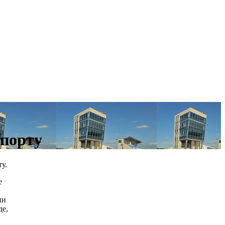
спорту
у.
е
ии
де,