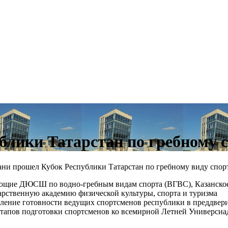
блики Татарстан по гребному 
зани прошел Кубок Республики Татарстан по гребному виду спорт
ляющие ДЮСШ по водно-гребным видам спорта (ВГВС), Казанско
рственную академию физической культуры, спорта и туризма
ление готовности ведущих спортсменов республики в преддвер
этапов подготовки спортсменов ко всемирной Летней Универсиа