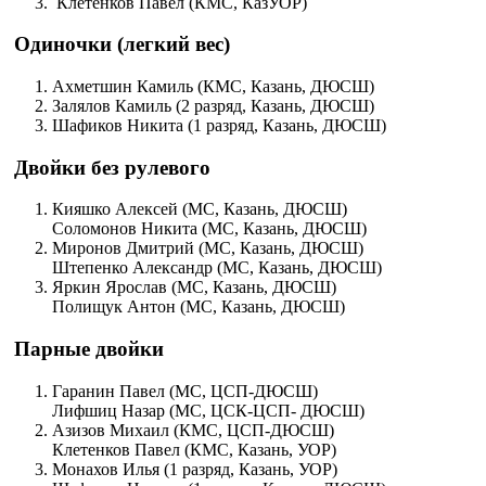
​ Клетенков Павел (КМС, КазУОР)
Одиночки (легкий вес)
Ахметшин Камиль (КМС, Казань, ДЮСШ)
Залялов Камиль (2 разряд, Казань, ДЮСШ)
Шафиков Никита (1 разряд, Казань, ДЮСШ)
Двойки без рулевого
Кияшко Алексей (МС, Казань, ДЮСШ)
Соломонов Никита (МС, Казань, ДЮСШ)
Миронов Дмитрий (МС, Казань, ДЮСШ)
Штепенко Александр (МС, Казань, ДЮСШ)
Яркин Ярослав (МС, Казань, ДЮСШ)
Полищук Антон (МС, Казань, ДЮСШ)
Парные двойки
Гаранин Павел (МС, ЦСП-ДЮСШ)
Лифшиц Назар (МС, ЦСК-ЦСП- ДЮСШ)
Азизов Михаил (КМС, ЦСП-ДЮСШ)
Клетенков Павел (КМС, Казань, УОР)
Монахов Илья (1 разряд, Казань, УОР)