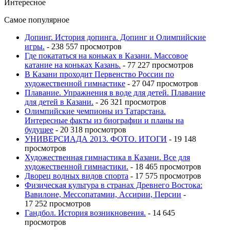
Интересное
Самое популярное
Допинг. История допинга. Допинг и Олимпийские
игры.
- 238 557 просмотров
Где покататься на коньках в Казани. Массовое
катание на коньках Казань.
- 77 227 просмотров
В Казани проходит Первенство России по
художественной гимнастике
- 27 047 просмотров
Плавание. Упражнения в воде для детей. Плавание
для детей в Казани.
- 26 321 просмотров
Олимпийские чемпионы из Татарстана.
Интересные факты из биографии и планы на
будущее
- 20 318 просмотров
УНИВЕРСИАДА 2013. ФОТО. ИТОГИ
- 19 148
просмотров
Художественная гимнастика в Казани. Все для
художественной гимнастики.
- 18 465 просмотров
Дворец водных видов спорта
- 17 575 просмотров
Физическая культура в странах Древнего Востока:
Вавилоне, Мессопатамии, Ассирии, Персии
-
17 252 просмотров
Гандбол. История возникновения.
- 14 645
просмотров