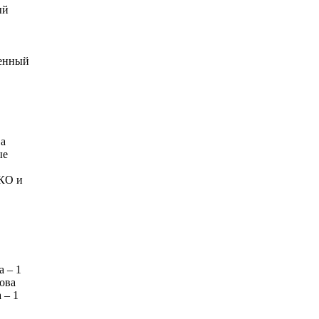
ый
женный
ва
ые
ЭКО и
 – 1
ова
 – 1