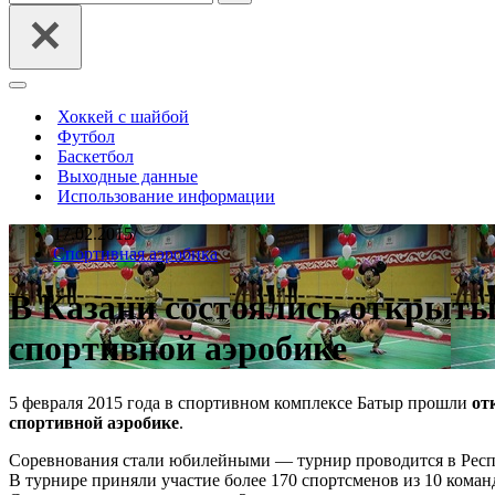
Меню
навигации
Хоккей с шайбой
Футбол
Баскетбол
Выходные данные
Использование информации
17.02.2015
Спортивная аэробика
В Казани состоялись открыты
спортивной аэробике
5 февраля 2015 года в спортивном комплексе Батыр прошли
от
спортивной аэробике
.
Соревнования стали юбилейными — турнир проводится в Респу
В турнире приняли участие более 170 спортсменов из 10 коман