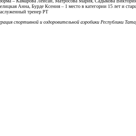
форма – Камарова Лейсан, Матросова Мария, Садыкова Виктория
лицкая Анна, Бурде Ксения – 1 место в категории 15 лет и стар
аслуженный тренер РТ
рация спортивной и оздоровительной аэробики Республики Тат