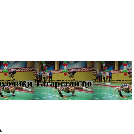
публики Татарстан по
.