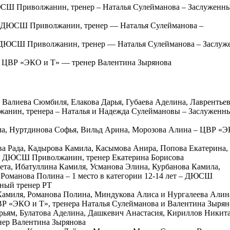
ДЮСШ Приволжанин, тренер – Наталья Сулейманова – Заслуженн
е – ДЮСШ Приволжанин, тренер — Наталья Сулейманова –
е – ДЮСШ Приволжанин, тренер — Наталья Сулейманова – Заслу
е – ЦВР «ЭКО и Т» — тренер Валентина Зырянова
 Валиева Сюмбиля, Елакова Дарья, Губаева Аделина, Лаврентье
жанин, тренера – Наталья и Надежда Сулеймановы – Заслуженн
лла, Нуртдинова Софья, Вильд Арина, Морозова Алина – ЦВР «
ва Рада, Кадырова Камила, Касымова Анира, Попова Екатерина,
– ДЮСШ Приволжанин, тренер Екатерина Борисова
ета, Ибатуллина Камиля, Усманова Элина, Курбанова Камила,
Романова Полина – 1 место в категории 12-14 лет – ДЮСШ
нный тренер РТ
 Камиля, Романова Полина, Миндукова Алиса и Нургалеева Алина
Р «ЭКО и Т», тренера Наталья Сулейманова и Валентина Зырян
арьям, Булатова Аделина, Дашкевич Анастасия, Кириллов Никита
енер Валентина Зырянова