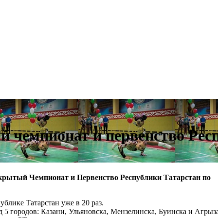
й чемпионат и первенство Рес
крытый Чемпионат и Первенство Республики Татарстан по
блике Татарстан уже в 20 раз.
д 5 городов: Казани, Ульяновска, Мензелинска, Буинска и Агрыза