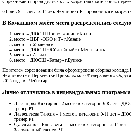
Соревнования проводились в 3-х возрастных категориях перве
6-8 лет, 9-11 лет, 12-14 лет. Чемпионат РТ проводился в возрас
В Командном зачёте места распределились следу
место – ДЮСШ Приволжанин г.Казань
место – ЦВР «ЭКО и Т» г.Казань
место – г.Ульяновск
место – ДЮСШ «Юбилейный» г.Мензелинск
место – г.Агрыз
место – ДЮСШ «Батыр» г.Буинск
По итогам соревнований была сформирована сборная команда Р
Чемпионате и Первенстве Приволжского Федерального Округа п
2015 года в г.Чебоксары.
Лично отличились в индивидуальных программа
Лызенцова Виктория – 2 место в категории 6-8 лет – 
тренер РТ
Лаврентьева Таисия – 1 место в категории 9-11 лет – 
тренер РТ
Сулейманова Елизавета – 1 место в категории 12-14 ле
Заслуженный тренер РТ