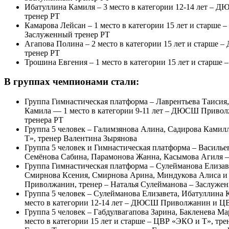
Ибатуллина Камиля – 3 место в категории 12-14 лет – 
тренер РТ
Камарова Лейсан – 1 место в категории 15 лет и старш
Заслуженный тренер РТ
Агапова Полина – 2 место в категории 15 лет и старш
тренер РТ
Трошина Евгения – 1 место в категории 15 лет и старш
В группах чемпионами стали:
Группа Гимнастическая платформа – Лаврентьева Таисия,
Камила — 1 место в категории 9-11 лет – ДЮСШ Привол
тренера РТ
Группа 5 человек – Галимзянова Алина, Садирова Ками
Т», тренер Валентина Зырянова
Группа 5 человек и Гимнастическая платформа – Василье
Семёнова Сабина, Парамонова Жанна, Касымова Агиля 
Группа Гимнастическая платформа – Сулейманова Елизав
Смирнова Ксения, Смирнова Арина, Миндукова Алиса и 
Приволжанин, тренер – Наталья Сулейманова – Заслуже
Группа 5 человек – Сулейманова Елизавета, Ибатуллина
место в категории 12-14 лет – ДЮСШ Приволжанин и ЦВ
Группа 5 человек – Габдулвагапова Зарина, Бакленева М
место в категории 15 лет и старше – ЦВР «ЭКО и Т», тр