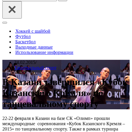
Меню
навигации
Хоккей с шайбой
Футбол
Баскетбол
Выходные данные
Использование информации
24.02.2015
Танцевальный спорт
В Казани завершился «Кубок
Казанского Кремля» по
танцевальному спорту
22-22 февраля в Казани на базе СК «Олимп» прошли
международные соревнования «Кубок Казанского Кремля –
2015» по танцевальному спорту. Также в рамках турнира