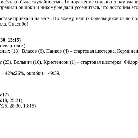
 всё-таки была случайностью. То поражение сильно по нам удари
справили ошибки и никому не дали усомниться, что достойны эт
ставе приехали на матч. По-моему, наших болельщиков было пол
ала. Спасибо!
30, 13:15)
невартовск).
ных (13), Власов (6), Панков (4) – стартовая шестёрка, Кермине
у (23), Вольвич (10), Кристенсон (1) – стартовая шестёрка, Фёдор
ём – 42%:26%, ошибки – 49:39.
:17)
:18, 25:21)
25, 28:30, 13:15)