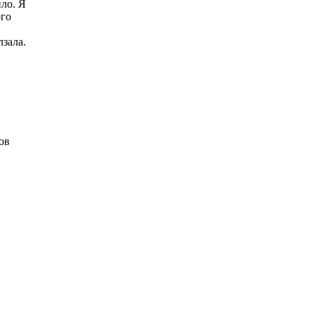
ло. Я
ого
зала.
н
ов