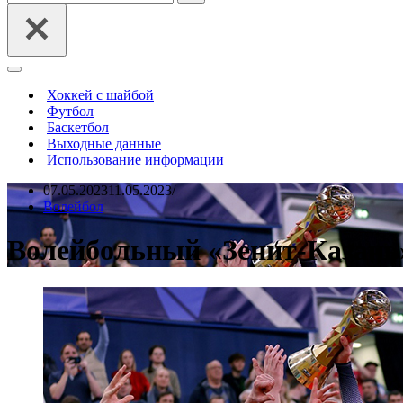
Меню
навигации
Хоккей с шайбой
Футбол
Баскетбол
Выходные данные
Использование информации
07.05.2023
11.05.2023
Волейбол
Волейбольный «Зенит-Казань»