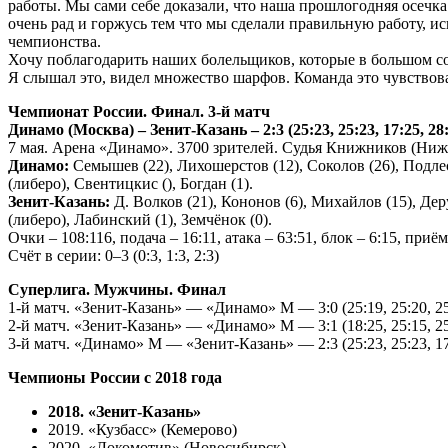
работы. Мы сами себе доказали, что наша прошлогодняя осечка
очень рад и горжусь тем что мы сделали правильную работу, и
чемпионства.
Хочу поблагодарить наших болельщиков, которые в большом со
Я слышал это, видел множество шарфов. Команда это чувствов
Чемпионат России. Финал. 3-й матч
Динамо (Москва) – Зенит-Казань – 2:3 (25:23, 25:23, 17:25, 28:
7 мая. Арена «Динамо». 3700 зрителей. Судья Книжников (Ниж
Динамо:
Семышев (22), Лихошерстов (12), Соколов (26), Подлес
(либеро), Свентицкис (), Богдан (1).
Зенит-Казань:
Д. Волков (21), Кононов (6), Михайлов (15), Дер
(либеро), Лабинский (1), Земчёнок (0).
Очки – 108:116, подача – 16:11, атака – 63:51, блок – 6:15, при
Счёт в серии: 0–3 (0:3, 1:3, 2:3)
Суперлига. Мужчины. Финал
1-й матч. «Зенит-Казань» — «Динамо» М — 3:0 (25:19, 25:20, 25
2-й матч. «Зенит-Казань» — «Динамо» М — 3:1 (18:25, 25:15, 25
3-й матч. «Динамо» М — «Зенит-Казань» — 2:3 (25:23, 25:23, 17:
Чемпионы России с 2018 года
2018. «Зенит-Казань»
2019. «Кузбасс» (Кемерово)
2020. «Локомотив» (Новосибирск)