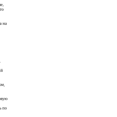
е,
то
а на
,
ий
ом,
овую
ь по