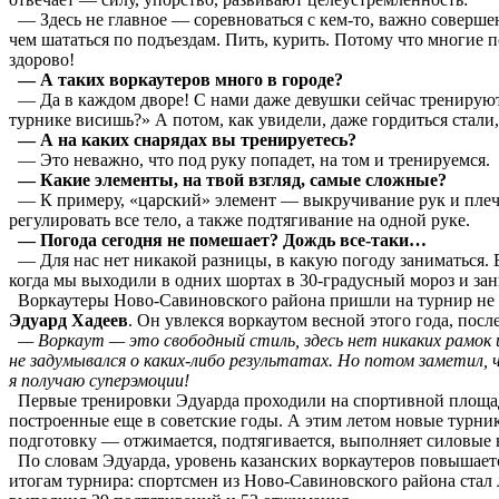
— Здесь не главное — соревноваться с кем-то, важно совершенс
чем шататься по подъездам. Пить, курить. Потому что многие п
здорово!
— А таких воркаутеров много в городе?
— Да в каждом дворе! С нами даже девушки сейчас тренируютс
турнике висишь?» А потом, как увидели, даже гордиться стали
— А на каких снарядах вы тренируетесь?
— Это неважно, что под руку попадет, на том и тренируемся.
— Какие элементы, на твой взгляд, самые сложные?
— К примеру, «царский» элемент — выкручивание рук и плеч
регулировать все тело, а также подтягивание на одной руке.
— Погода сегодня не помешает? Дождь все-таки…
— Для нас нет никакой разницы, в какую погоду заниматься. 
когда мы выходили в одних шортах в 30-градусный мороз и зан
Воркаутеры Ново-Савиновского района пришли на турнир не то
Эдуард Хадеев
. Он увлекся воркаутом весной этого года, посл
— Воркаут — это свободный стиль, здесь нет никаких рамок 
не задумывался о каких-либо результатах. Но потом заметил,
я получаю суперэмоции!
Первые тренировки Эдуарда проходили на спортивной площад
построенные еще в советские годы. А этим летом новые турник
подготовку — отжимается, подтягивается, выполняет силовые
По словам Эдуарда, уровень казанских воркаутеров повышается
итогам турнира: спортсмен из Ново-Савиновского района стал