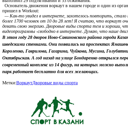
выполнил 29 подтягиваний и 53 отжимания.
Основатель движения воркаут в нашем городе и один из орган
пришел в Workout:
— Как-то увидел в интернете, захотелось повторить, стало 
более 1700 человек от 10 до 28 лет! Я считаю, что воркаут о
девать свою энергию. Дворовые виды спорта тем и хороши, чт
видеопрограммы -свободно в интернете. Думаю, что наше движе
В этом году 28 дворов Ново-Савиновского района города Каз
шведскими стенками. Они появились на проспектах Ямашева 
Короленко, Гаврилова, Гагарина, Чуйкова, Мусина, Голубятн
Октябрьская. А год назад на улице Бондаренко открылся пе
современный комплекс из 14 фигур, на которых можно выпол
парк работает бесплатно для всех желающих.
Метки:
Воркаут
Дворовые виды спорта