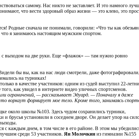
твоваться самому. Нас никто не заставляет. И это намного лучш
онимают, что вести здоровый образ жизни — это клево, это прос
я! Родные сначала не понимали, говорили: «Что ты как обезьян
, что я занимаюсь настоящим мужским спортом.
 с выходом на две руки. Еще «флажок» — там нужно ровно
Видели бы вы, как на нас люди смотрели, даже фотографировали
имались на турниках!
лько в качестве участников: одним из судей выступил 22-летн
е того, как увидел в интернете видео уличных спортсменов.
или ограничений, — рассказывает Эдуард. — Поначалу я даже
 что воркаут формирует мое тело. Кроме того, занимаясь спорт
ке около школы №103. Здесь чудом сохранились турники,
и и брусья установили в соседнем дворе. Он делает упор на сил
 выходы.
 с каждым днем, в том числе в его районе. В этом мы убедилис
 лучшим среди 53 участников.
Ян Молочкин
из гимназии №155