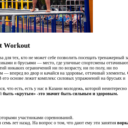
et Workout
а для тех, кто не может себе позволить посещать тренажерный з
рниками и брусьями — место, где уличные спортсмены оттачивают
тий никаких ограничений ни по возрасту, ни по полу, ни по
— вперед во двор и качайся на здоровье, оттачивай элементы. 
 В его основе лежит комплекс силовых упражнений на брусьях и
, что есть, есть у нас в Казани молодежь, которой неинтересно
й
быть «крутым» -это значит быть сильным и здоровым.
екоторыми участниками соревнований.
л семь лет назад. На вопрос о том, что дают ему эти занятия
ворк