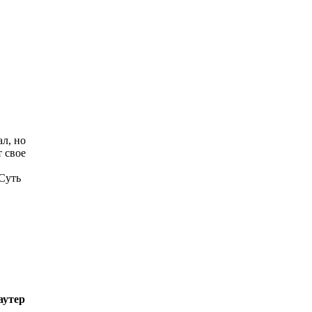
ал, но
 свое
Суть
аутер