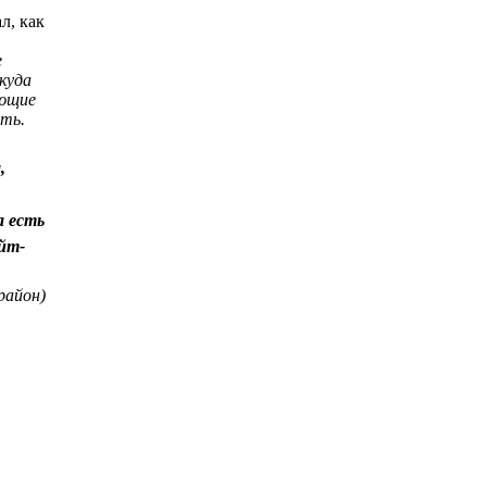
л, как
е
куда
ающие
сть.
,
а есть
йт-
район)