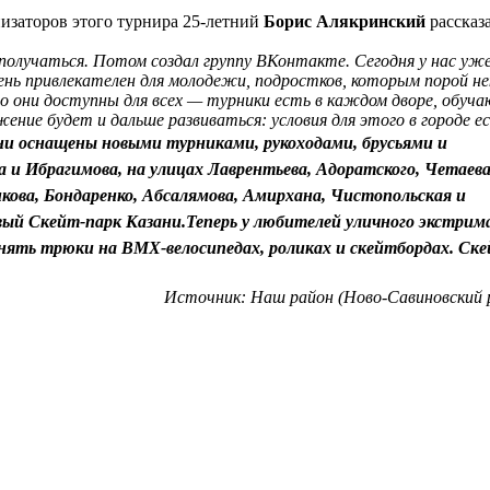
изаторов этого турнира 25-летний
Борис Алякринский
рассказа
получаться. Потом создал группу ВКонтакте. Сегодня у нас уж
чень привлекателен для молодежи, подростков, которым порой не
о они доступны для всех — турники есть в каждом дворе, обуч
ние будет и дальше развиваться: условия для этого в городе е
ани оснащены новыми турниками, рукоходами, брусьями и
и Ибрагимова, на улицах Лаврентьева, Адоратского, Четаева
икова, Бондаренко, Абсалямова, Амирхана, Чистопольская и
рвый Скейт-парк Казани.Теперь у любителей уличного экстрим
нять трюки на ВМХ-велосипедах, роликах и скейтбордах. Ске
Источник: Наш район (Ново-Савиновский 