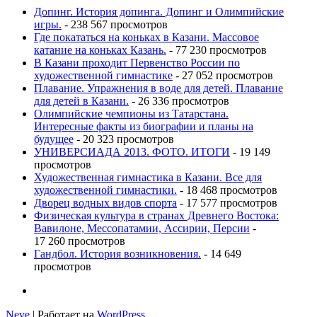
Допинг. История допинга. Допинг и Олимпийские
игры.
- 238 567 просмотров
Где покататься на коньках в Казани. Массовое
катание на коньках Казань.
- 77 230 просмотров
В Казани проходит Первенство России по
художественной гимнастике
- 27 052 просмотров
Плавание. Упражнения в воде для детей. Плавание
для детей в Казани.
- 26 336 просмотров
Олимпийские чемпионы из Татарстана.
Интересные факты из биографии и планы на
будущее
- 20 323 просмотров
УНИВЕРСИАДА 2013. ФОТО. ИТОГИ
- 19 149
просмотров
Художественная гимнастика в Казани. Все для
художественной гимнастики.
- 18 468 просмотров
Дворец водных видов спорта
- 17 577 просмотров
Физическая культура в странах Древнего Востока:
Вавилоне, Мессопатамии, Ассирии, Персии
-
17 260 просмотров
Гандбол. История возникновения.
- 14 649
просмотров
Neve
| Работает на
WordPress