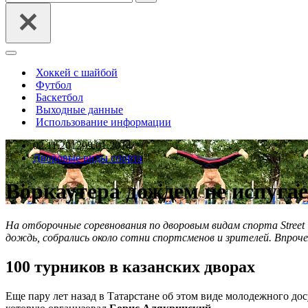
Меню
навигации
Хоккей с шайбой
Футбол
Баскетбол
Выходные данные
Использование информации
02.11.2012
09.01.2014
Дворовые виды спорта
Воркаутера дождем не испуга
На отборочные соревнования по дворовым видам спорта Street 
дождь, собрались около сотни спортсменов и зрителей. Впроч
100 турников в казанских дворах
Еще пару лет назад в Татарстане об этом виде молодежного дос