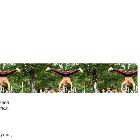
вной
тся.
руппа,