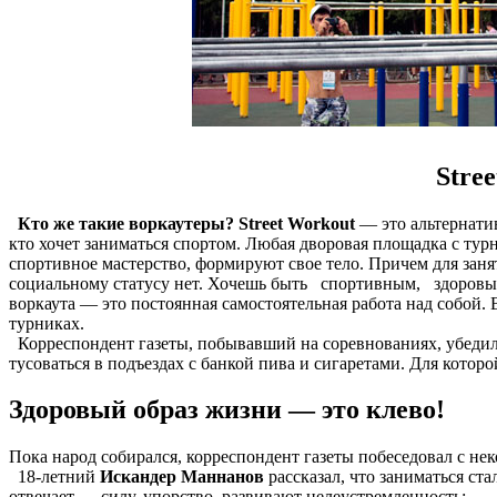
Stre
Кто же такие воркаутеры? Street Workout
— это альтернатив
кто хочет заниматься спортом. Любая дворовая площадка с ту
спортивное мастерство, формируют свое тело. Причем для заня
социальному статусу нет. Хочешь быть спортивным, здоровым 
воркаута — это постоянная самостоятельная работа над собой.
турниках.
Корреспондент газеты, побывавший на соревнованиях, убедился
тусоваться в подъездах с банкой пива и сигаретами. Для которо
Здоровый образ жизни — это клево!
Пока народ собирался, корреспондент газеты побеседовал с н
18-летний
Искандер Маннанов
рассказал, что заниматься ста
отвечает — силу, упорство, развивают целеустремленность: