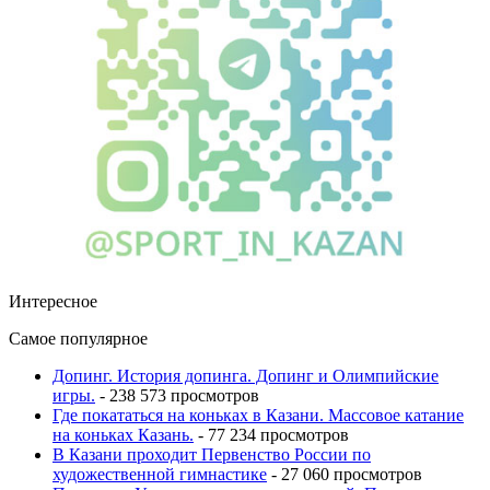
Интересное
Самое популярное
Допинг. История допинга. Допинг и Олимпийские
игры.
- 238 573 просмотров
Где покататься на коньках в Казани. Массовое катание
на коньках Казань.
- 77 234 просмотров
В Казани проходит Первенство России по
художественной гимнастике
- 27 060 просмотров