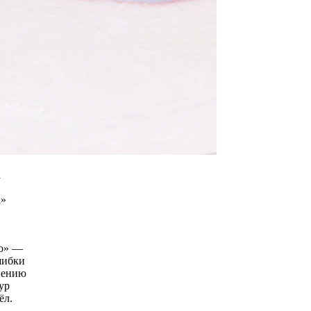
а
а»
до» —
шибки
мнению
ур
ёл.