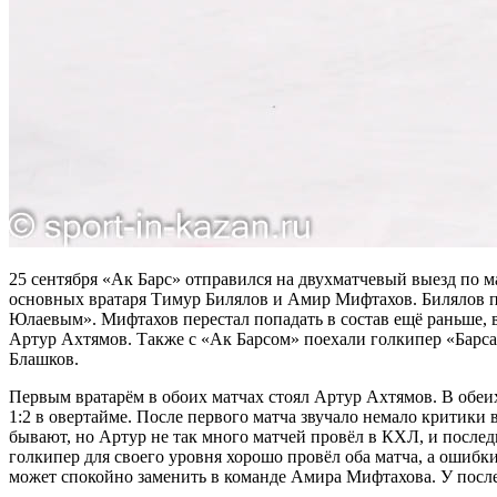
25 сентября «Ак Барс» отправился на двухматчевый выезд по
основных вратаря Тимур Билялов и Амир Мифтахов. Билялов по
Юлаевым». Мифтахов перестал попадать в состав ещё раньше, 
Артур Ахтямов. Также с «Ак Барсом» поехали голкипер «Барс
Блашков.
Первым вратарём в обоих матчах стоял Артур Ахтямов. В обе
1:2 в овертайме. После первого матча звучало немало критики 
бывают, но Артур не так много матчей провёл в КХЛ, и послед
голкипер для своего уровня хорошо провёл оба матча, а ошибк
может спокойно заменить в команде Амира Мифтахова. У посл