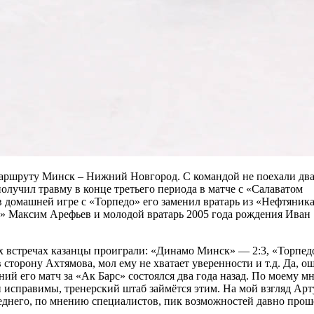
 маршруту Минск – Нижний Новгород. С командой не поехали дв
лучил травму в конце третьего периода в матче с «Салаватом
в домашней игре с «Торпедо» его заменил вратарь из «Нефтяник
а» Максим Арефьев и молодой вратарь 2005 года рождения Иван
их встречах казанцы проиграли: «Динамо Минск» — 2:3, «Торпе
в сторону Ахтямова, мол ему не хватает уверенности и т.д. Да, о
ний его матч за «Ак Барс» состоялся два года назад. По моему 
и исправимы, тренерский штаб займётся этим. На мой взгляд Арт
еднего, по мнению специалистов, пик возможностей давно прош