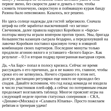
первое звено, без скорости даже и думать о том, чтобы
сломить техничную, скоростную и поймавшую кураж банду
Разина было невозможно. Казалось, все решено.
Но здесь солнце надежды для гостей забрезжило. Сначала
штраф на себе заработал выскочивший «из загона»
Свечников, далее правила нарушил Коробкин и «барсы»
полторы минуты играли впятером против троих. Увы, бригада
большинства казанцев сыграла бездарно, а передохнувший на
лавочке Коробкин поставил красивую точку в изящной
комбинации своих партнеров. Последние минуты только
продлили агонию вялого и уставшего «Белого Барса». Как
результат – 0:3 и вторая подряд проигранная выездная серия.
Да, «Ак Барс» попал в полосу кризиса. Сейчас не время
рассуждать о его причинах, да и не важно это, главное, чтобы
сроки его не затянулись. Ничего страшного в этом нет,
долгую дистанцию регулярки еще никто не проходил без
спадов. Давайте вспомним, что год назад команда не входила
в число участников плей-офф, а сейчас по потерянным очкам
продолжает возглавлять таблицу. Многое прояснят игры на
следующей неделе против статусных соперников – СКА,
«Динамо»(Москва) и «Салавата Юлаева». Просто пожелаем
ребятам и тренерам удачи!