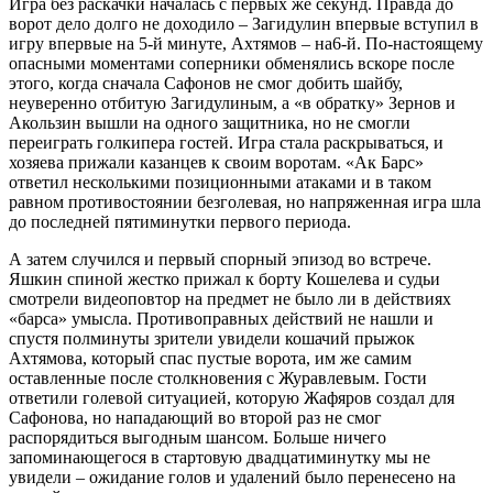
Игра без раскачки началась с первых же секунд. Правда до
ворот дело долго не доходило – Загидулин впервые вступил в
игру впервые на 5-й минуте, Ахтямов – на6-й. По-настоящему
опасными моментами соперники обменялись вскоре после
этого, когда сначала Сафонов не смог добить шайбу,
неуверенно отбитую Загидулиным, а «в обратку» Зернов и
Акользин вышли на одного защитника, но не смогли
переиграть голкипера гостей. Игра стала раскрываться, и
хозяева прижали казанцев к своим воротам. «Ак Барс»
ответил несколькими позиционными атаками и в таком
равном противостоянии безголевая, но напряженная игра шла
до последней пятиминутки первого периода.
А затем случился и первый спорный эпизод во встрече.
Яшкин спиной жестко прижал к борту Кошелева и судьи
смотрели видеоповтор на предмет не было ли в действиях
«барса» умысла. Противоправных действий не нашли и
спустя полминуты зрители увидели кошачий прыжок
Ахтямова, который спас пустые ворота, им же самим
оставленные после столкновения с Журавлевым. Гости
ответили голевой ситуацией, которую Жафяров создал для
Сафонова, но нападающий во второй раз не смог
распорядиться выгодным шансом. Больше ничего
запоминающегося в стартовую двадцатиминутку мы не
увидели – ожидание голов и удалений было перенесено на