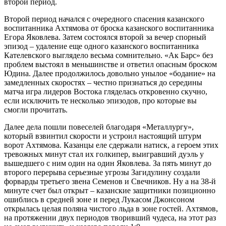
второй период.
Второй период начался с очередного спасения казанского
воспитанника Ахтямова от броска казанского воспитанника
Егора Яковлева. Затем состоялся второй за вечер спорный
эпизод – удаление еще одного казанского воспитанника
Кателевского выглядело весьма сомнительно. «Ак Барс» без
проблем выстоял в меньшинстве и ответил опасным броском
Юдина. Далее продолжилось довольно унылое «бодание» на
замедленных скоростях – честно признаться до середины
матча игра лидеров Востока гляделась откровенно скучно,
если исключить те несколько эпизодов, про которые вы
смогли прочитать.
Далее дела пошли повеселей благодаря «Металлургу»,
который взвинтил скорости и устроил настоящий штурм
ворот Ахтямова. Казанцы еле сдержали натиск, а героем этих
тревожных минут стал их голкипер, выигравший дуэль у
вышедшего с ним один на один Яковлева. За пять минут до
второго перерыва серьезные угрозы Загидулину создали
форварды третьего звена Семенов и Свечников. Ну а на 38-й
минуте счет был открыт – казанские защитники позиционно
ошиблись в средней зоне и перед Лукасом Джонсоном
открылась целая поляна чистого льда в зоне гостей. Ахтямов,
на протяжении двух периодов творивший чудеса, на этот раз