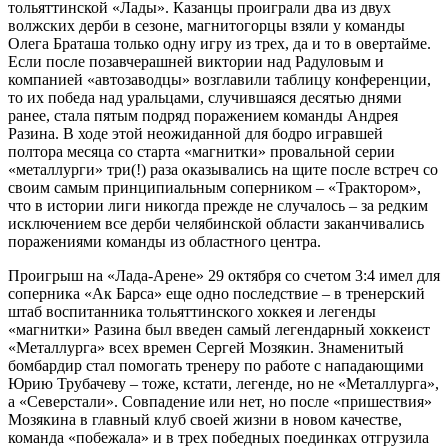
тольяттинской «Лады». Казанцы проиграли два из двух
волжских дерби в сезоне, магнитогорцы взяли у команды
Олега Браташа только одну игру из трех, да и то в овертайме.
Если после позавчерашней виктории над Радуловым и
компанией «автозаводцы» возглавили таблицу конференции,
то их победа над уральцами, случившаяся десятью днями
ранее, стала пятым подряд поражением команды Андрея
Разина. В ходе этой неожиданной для бодро игравшей
полтора месяца со старта «магнитки» провальной серии
«металлурги» три(!) раза оказывались на щите после встреч со
своим самым принципиальным соперником – «Трактором»,
что в истории лиги никогда прежде не случалось – за редким
исключением все дерби челябинской области заканчивались
поражениями команды из областного центра.
Проигрыш на «Лада-Арене» 29 октября со счетом 3:4 имел для
соперника «Ак Барса» еще одно последствие – в тренерский
штаб воспитанника тольяттинского хоккея и легенды
«магнитки» Разина был введен самый легендарный хоккеист
«Металлурга» всех времен Сергей Мозякин. Знаменитый
бомбардир стал помогать тренеру по работе с нападающими
Юрию Трубачеву – тоже, кстати, легенде, но не «Металлурга»,
а «Северстали». Совпадение или нет, но после «пришествия»
Мозякина в главный клуб своей жизни в новом качестве,
команда «побежала» и в трех победных поединках отгрузила