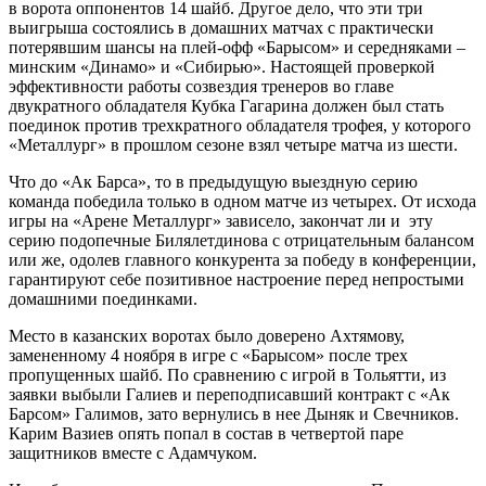
в ворота оппонентов 14 шайб. Другое дело, что эти три
выигрыша состоялись в домашних матчах с практически
потерявшим шансы на плей-офф «Барысом» и середняками –
минским «Динамо» и «Сибирью». Настоящей проверкой
эффективности работы созвездия тренеров во главе
двукратного обладателя Кубка Гагарина должен был стать
поединок против трехкратного обладателя трофея, у которого
«Металлург» в прошлом сезоне взял четыре матча из шести.
Что до «Ак Барса», то в предыдущую выездную серию
команда победила только в одном матче из четырех. От исхода
игры на «Арене Металлург» зависело, закончат ли и эту
серию подопечные Билялетдинова с отрицательным балансом
или же, одолев главного конкурента за победу в конференции,
гарантируют себе позитивное настроение перед непростыми
домашними поединками.
Место в казанских воротах было доверено Ахтямову,
замененному 4 ноября в игре с «Барысом» после трех
пропущенных шайб. По сравнению с игрой в Тольятти, из
заявки выбыли Галиев и переподписавший контракт с «Ак
Барсом» Галимов, зато вернулись в нее Дыняк и Свечников.
Карим Вазиев опять попал в состав в четвертой паре
защитников вместе с Адамчуком.