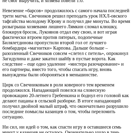
не смог выручить, и хозяева повели 1:0.
Невезение «барсов» продолжилось с самого начала последней
трети матча. Свечников решил преподать урок НХЛ-овского
тафгайства молодому Юрову и получил две минуты. Во время
розыгрыша хозяевами лишнего Лямкин сломал клюшку,
блокируя бросок, Лукоянов отдал ему свою, и вот играя
фактически втроем против пятерых, подопечные
Билялетдинова пропустили второй гол от лучшего
бомбардира «магнитки» Карпова. Дальше больше –
разозленный Свечников совсем «слетел с петель», опрокинул
Загидулина и даже закатил шайбу в пустые ворота. Как
следствие – еще одно удаление «мистера разочарование» и
его партнеры, вместо того, чтобы спасать игру, вновь
вынуждены были обороняться в меньшинстве.
Цирк со Свечниковым в роли коверного тем временем
продолжился. Нападающий повелся на словесную
провокацию 20-летнего Гребенкина и боднул его головой как
делают пацаны в сельской разборке. В итоге нападающий
получил двойной малый штраф, что окончательно разрушило
последние помыслы казанцев о том, чтобы переломить
ситуацию.
Ни сил, ни идей о том, как спасти игру в оставшиеся семь
минут у казанцев не осталось. Окончательно ушло в тень