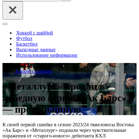
Меню
навигации
Хоккей с шайбой
Футбол
Баскетбол
Выходные данные
Использование информации
09.11.2023
20.12.2023
Хоккей с шайбой
«Металлург» продлил
победную серию, «Ак Барс»
— проигрышную
К своей первой сшибке в сезоне 2023/24 тяжеловесы Востока
«Ак Барс» и «Металлург» подошли через чувствительные
поражения от «старого-нового» дебютанта КХЛ