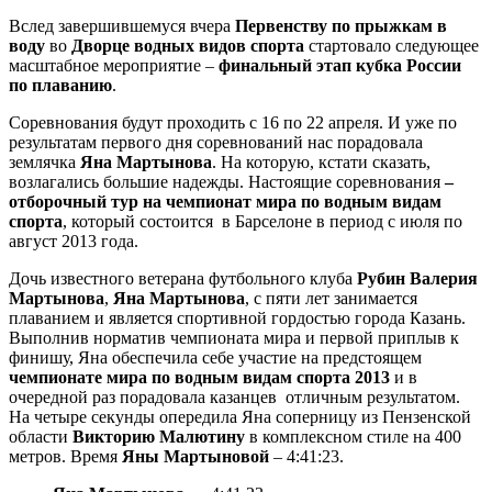
Вслед завершившемуся вчера
Первенству по прыжкам в
воду
во
Дворце водных видов спорта
стартовало следующее
масштабное мероприятие –
финальный этап кубка России
по плаванию
.
Соревнования будут проходить с 16 по 22 апреля. И уже по
результатам первого дня соревнований нас порадовала
землячка
Яна Мартынова
. На которую, кстати сказать,
возлагались большие надежды. Настоящие соревнования
–
отборочный тур на чемпионат мира по водным видам
спорта
, который состоится в Барселоне в период с июля по
август 2013 года.
Дочь известного ветерана футбольного клуба
Рубин Валерия
Мартынова
,
Яна Мартынова
, с пяти лет занимается
плаванием и является спортивной гордостью города Казань.
Выполнив норматив чемпионата мира и первой приплыв к
финишу, Яна обеспечила себе участие на предстоящем
чемпионате мира по водным видам спорта 2013
и в
очередной раз порадовала казанцев отличным результатом.
На четыре секунды опередила Яна соперницу из Пензенской
области
Викторию Малютину
в комплексном стиле на 400
метров. Время
Яны Мартыновой
– 4:41:23.