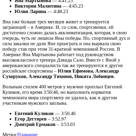
Яна Мартынова
— 4:41.23
Виктория Малютина
— 4:45.23
Юлия Ларина
— 4:48.23
Яна уже больше трех месяцев живет и тренируется
заграницей – в Америке. И, со слов, спортсменки, ей
достаточно сложно далась акклиматизация, которая, в свою
очередь, чуть не лишила Яны победы. Но, спортивный дух и
сила закалки не дали Яне проиграть и она вырвала свою
победу став при этом 31-кратной чемпионкой России. В
Америке Яна Мартынова работает под руководством
высококлассного тренера Дэвида Сало. Вместе с Яной у
американского специалиста так же тренируются и другие
российские спортсмены –
Юлия Ефимова, Александр
Сухоруков, Александр Тихонов, Никита Лобинцев
.
Вольным стилем 400 метров у мужчин проплыл Евгений
Куликов, его время 3:50:46, но выполнить норматив
чемпионата мира спортсмену не удалось, как и другим
участникам мужского заплыва.
Евгений Куликов
— 3:50.46
Егор Дегтярев
– 3:52.97
Дмитрий Ермаков
– 3:53.03
Метки:
Плавание