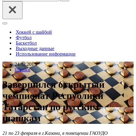
Меню
навигации
Хоккей с шайбой
Футбол
Баскетбол
Выходные данные
Использование информации
24.02.2015
Шашки
Завершился открытый
чемпионат Республики
Татарстан по русским
шашкам
21 по 23 февраля в г.Казани, в помещении ГАОУДО