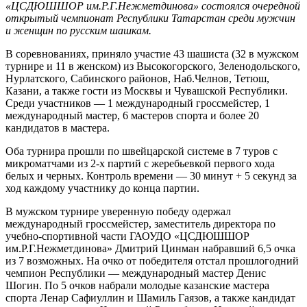
«ЦСДЮШШОР им.Р.Г.Нежметдинова» состоялся очередной
открытый чемпионат Республики Татарстан среди мужчин
и женщин по русским шашкам.
В соревнованиях, приняло участие 43 шашиста (32 в мужском
турнире и 11 в женском) из Высокогорского, Зеленодольского,
Нурлатского, Сабинского районов, Наб.Челнов, Тетюш,
Казани, а также гости из Москвы и Чувашской Республики.
Среди участников — 1 международный гроссмейстер, 1
международный мастер, 6 мастеров спорта и более 20
кандидатов в мастера.
Оба турнира прошли по швейцарской системе в 7 туров с
микроматчами из 2-х партий с жеребьевкой первого хода
белых и черных. Контроль времени — 30 минут + 5 секунд за
ход каждому участнику до конца партии.
В мужском турнире уверенную победу одержал
международный гроссмейстер, заместитель директора по
учебно-спортивной части ГАОУДО «ЦСДЮШШОР
им.Р.Г.Нежметдинова» Дмитрий Цинман набравший 6,5 очка
из 7 возможных. На очко от победителя отстал прошлогодний
чемпион Республики — международный мастер Денис
Шогин. По 5 очков набрали молодые казанские мастера
спорта Ленар Сафиуллин и Шамиль Гаязов, а также кандидат