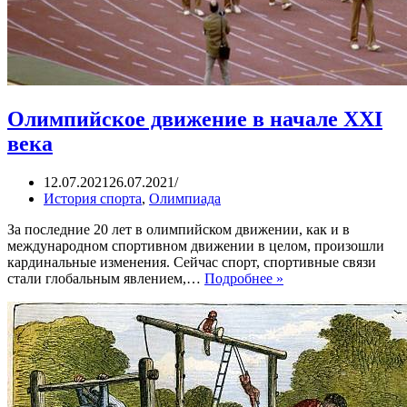
Олимпийское движение в начале XXI
века
12.07.2021
26.07.2021
История спорта
,
Олимпиада
За последние 20 лет в олимпийском движении, как и в
международном спортивном движении в целом, произошли
кардинальные изменения. Сейчас спорт, спортивные связи
Олимпийское
стали глобальным явлением,…
Подробнее »
движение
в
начале
XXI
века