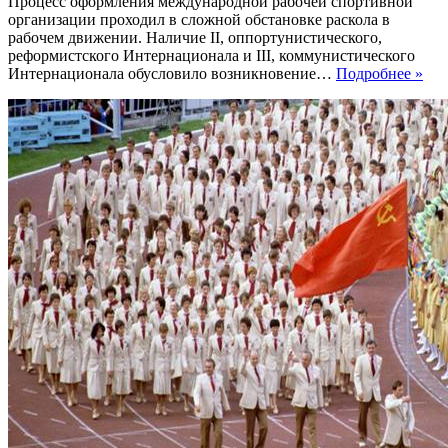
Процесс оформления международной рабочей спортивной
организации проходил в сложной обстановке раскола в
рабочем движении. Наличие II, оппортунистического,
реформистского Интернационала и III, коммунистического
Меж
Интернационала обусловило возникновение…
Подробнее »
раб
спо
дви
ме
дву
ми
вой