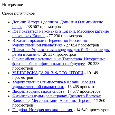
Интересное
Самое популярное
Допинг. История допинга. Допинг и Олимпийские
игры.
- 238 567 просмотров
Где покататься на коньках в Казани. Массовое катание
на коньках Казань.
- 77 230 просмотров
В Казани проходит Первенство России по
художественной гимнастике
- 27 054 просмотров
Плавание. Упражнения в воде для детей. Плавание для
детей в Казани.
- 26 337 просмотров
Олимпийские чемпионы из Татарстана. Интересные
факты из биографии и планы на будущее
- 20 323
просмотров
УНИВЕРСИАДА 2013. ФОТО. ИТОГИ
- 19 149
просмотров
Художественная гимнастика в Казани. Все для
художественной гимнастики.
- 18 468 просмотров
Дворец водных видов спорта
- 17 577 просмотров
Физическая культура в странах Древнего Востока:
Вавилоне, Мессопатамии, Ассирии, Персии
- 17 260
просмотров
Гандбол. История возникновения.
- 14 649 просмотров