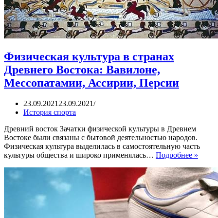
Физическая культура в странах
Древнего Востока: Вавилоне,
Мессопатамии, Ассирии, Персии
23.09.2021
23.09.2021
История спорта
Древний восток Зачатки физической культуры в Древнем
Востоке были связаны с бытовой деятельностью народов.
Физическая культура выделилась в самостоятельную часть
Физич
культуры общества и широко применялась…
Подробнее »
культ
в
стран
Древн
Восто
Вавил
Мессо