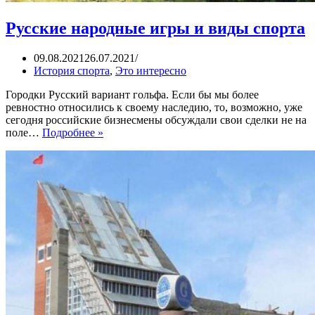
Русские народные игры и виды спорта
09.08.2021
26.07.2021
История спорта
,
Это интересно
Городки Русский вариант гольфа. Если бы мы более
ревностно относились к своему наследию, то, возможно, уже
сегодня российские бизнесмены обсуждали свои сделки не на
Русские
поле…
Подробнее »
народные
игры
и
виды
спорта