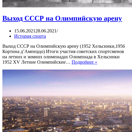
Выход СССР на Олимпийскую арену
15.06.2021
28.06.2021
История спорта
Выход СССР на Олимпийскую арену (1952 Хельсинки,1956
Кортина д’Ампеццо) Итоги участия советских спортсменов
на летних и зимних олимпиадах Олимпиада в Хельсинки
Выход
1952 XV Летние Олимпийские…
Подробнее »
СССР
на
Олимпийскую
арену