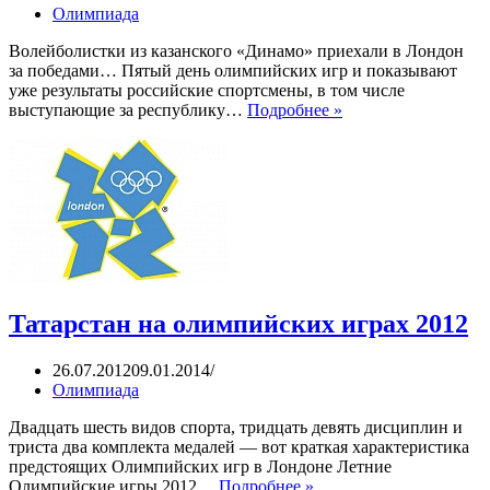
Олимпиада
Волейболистки из казанского «Динамо» приехали в Лондон
за победами… Пятый день олимпийских игр и показывают
уже результаты российские спортсмены, в том числе
Татарстан
выступающие за республику…
Подробнее »
на
олимпийских
играх
2012.
Продолжение
Татарстан на олимпийских играх 2012
26.07.2012
09.01.2014
Олимпиада
Двадцать шесть видов спорта, тридцать девять дисциплин и
триста два комплекта медалей — вот краткая характеристика
предстоящих Олимпийских игр в Лондоне Летние
Татарстан
Олимпийские игры 2012…
Подробнее »