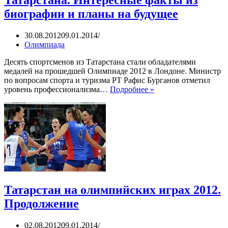
биографии и планы на будущее
30.08.2012
09.01.2014
Олимпиада
Десять спортсменов из Татарстана стали обладателями
медалей на прошедшей Олимпиаде 2012 в Лондоне. Министр
по вопросам спорта и туризма РТ Рафис Бурганов отметил
Олимпийские
уровень профессионализма…
Подробнее »
чемпионы
из
Татарстана.
Интересные
факты
из
биографии
и
планы
на
Татарстан на олимпийских играх 2012.
будущее
Продолжение
02.08.2012
09.01.2014