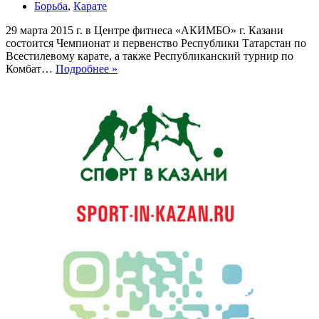
Борьба
,
Карате
29 марта 2015 г. в Центре фитнеса «АКИМБО» г. Казани
состоится Чемпионат и первенство Республики Татарстан по
Всестилевому карате, а также Республиканский турнир по
Бойцы
Комбат…
Подробнее »
всех
стилей
восточных
и
западных
единоборств
встретятся
на
Чемпионате
Татарстана