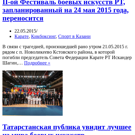
II-ой Фестиваль боевых искусств РТ,
запланированный на 24 мая 2015 года,
переносится
22.05.2015
Карате
,
Кикбоксинг
,
Спорт в Казани
В связи с трагедией, произошедшей рано утром 21.05.2015 г.
рядом с п. Новоликеево Кстовского района, в которой
погибли председатель Совета Федерации Карате РТ Искандер
II-
Шагин,…
Подробнее »
ой
Фестиваль
боевых
искусств
РТ,
запланированный
на
24
мая
2015
года,
Татарстанская публика увидит лучшее
переносится
из мира боевых искусств