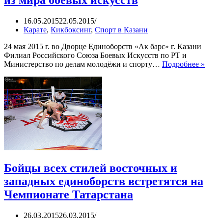
16.05.2015
22.05.2015
Карате
,
Кикбоксинг
,
Спорт в Казани
24 мая 2015 г. во Дворце Единоборств «Ак барс» г. Казани
Филиал Российского Союза Боевых Искусств по РТ и
Тата
Министерство по делам молодёжи и спорту…
Подробнее »
пуб
уви
луч
из
мир
бое
иску
Бойцы всех стилей восточных и
западных единоборств встретятся на
Чемпионате Татарстана
26.03.2015
26.03.2015