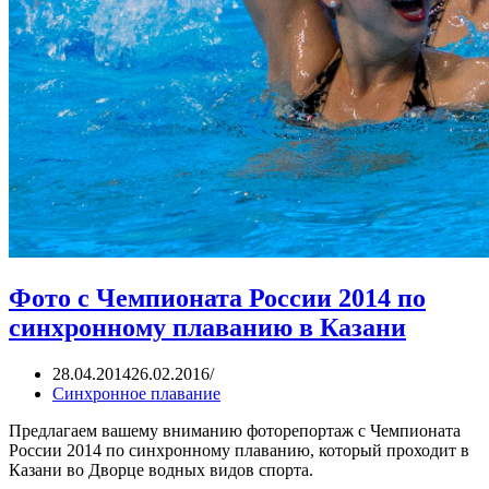
Фото с Чемпионата России 2014 по
синхронному плаванию в Казани
28.04.2014
26.02.2016
Синхронное плавание
Предлагаем вашему вниманию фоторепортаж с Чемпионата
России 2014 по синхронному плаванию, который проходит в
Казани во Дворце водных видов спорта.