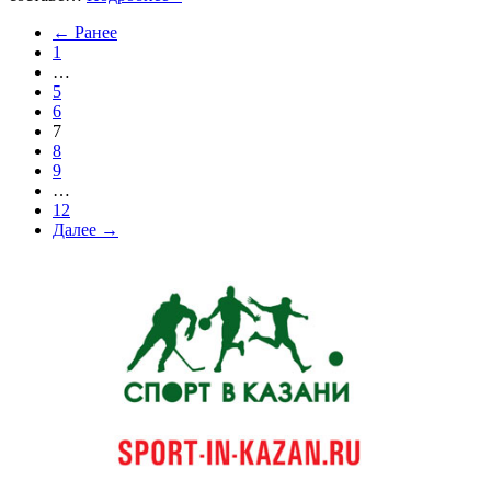
Казань
← Ранее
съедутся
1
сильнейшие
…
синхронистки
5
России
6
7
8
9
…
12
Далее →