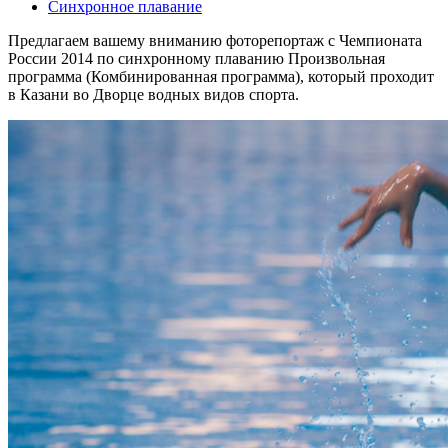
Синхронное плавание
Предлагаем вашему вниманию фоторепортаж с Чемпионата
России 2014 по синхронному плаванию Произвольная
программа (Комбинированная программа), который проходит
в Казани во Дворце водных видов спорта.