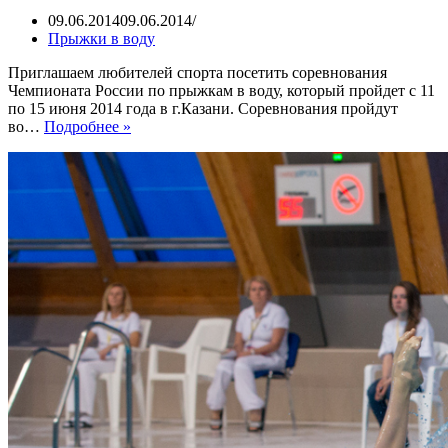
09.06.2014
09.06.2014
Прыжки в воду
Приглашаем любителей спорта посетить соревнования
Чемпионата России по прыжкам в воду, который пройдет с 11
по 15 июня 2014 года в г.Казани. Соревнования пройдут
В
во…
Подробнее »
Казани
пройдет
Чемпионата
России
по
прыжкам
в
воду