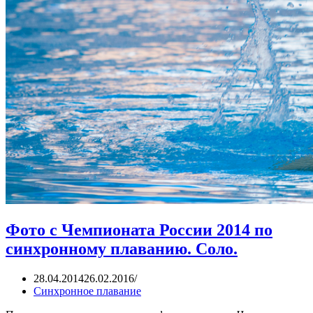
Фото с Чемпионата России 2014 по
синхронному плаванию. Соло.
28.04.2014
26.02.2016
Синхронное плавание