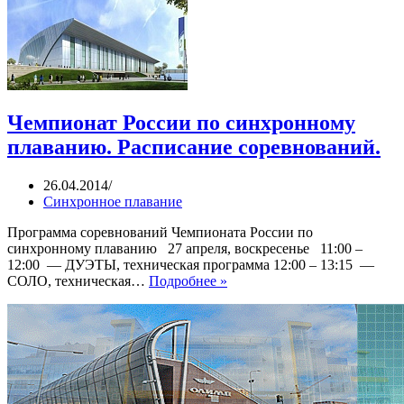
по
синхронному
плаванию
в
Казани
Чемпионат России по синхронному
плаванию. Расписание соревнований.
26.04.2014
Синхронное плавание
Программа соревнований Чемпионата России по
синхронному плаванию 27 апреля, воскресенье 11:00 –
12:00 — ДУЭТЫ, техническая программа 12:00 – 13:15 —
Чемпионат
СОЛО, техническая…
Подробнее »
России
по
синхронному
плаванию.
Расписание
соревнований.