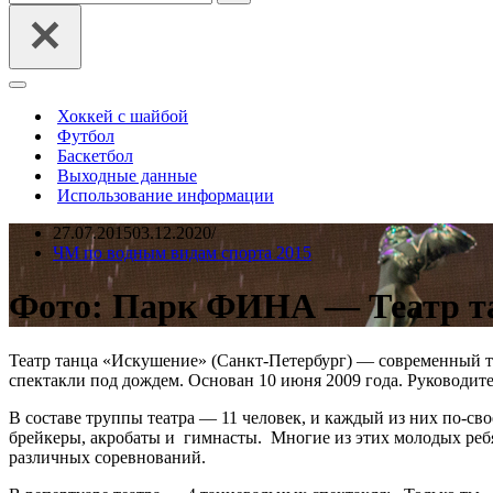
Меню
навигации
Хоккей с шайбой
Футбол
Баскетбол
Выходные данные
Использование информации
27.07.2015
03.12.2020
ЧМ по водным видам спорта 2015
Фото: Парк ФИНА — Театр т
Театр танца «Искушение» (Санкт-Петербург) — современный т
спектакли под дождем. Основан 10 июня 2009 года. Руководи
В составе труппы театра — 11 человек, и каждый из них по-сво
брейкеры, акробаты и гимнасты. Многие из этих молодых реб
различных соревнований.