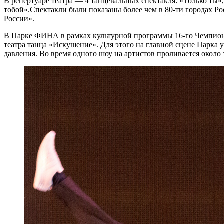
В репертуаре театра — 4 танцевальных спектакля: «Только ты
тобой».Спектакли были показаны более чем в 80-ти городах 
России».
В Парке ФИНА в рамках культурной программы 16-го Чемпиона
театра танца «Искушение». Для этого на главной сцене Парка
давления. Во время одного шоу на артистов проливается около