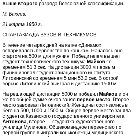
выше второго
разряда Всесоюзной классификации.
М. Бакеев.
21 марта 1950 г.
СПАРТАКИАДА ВУЗОВ И ТЕХНИКУМОВ
В течение четырех дней на катке «Динамо»
оспаривалось первенство по конькам. Началось оно
стартом на 500 м для мужчин. Победителем вышел
студент технологического техникума
Майков
со
временем 51,3 сек. На дистанции 3000 м первым
финишировал студент авиационного института
Литовинский со временем 5 мин 53,2 сек. В острой
борьбе Литовинский выиграл и дистанцию 1500 м.
На решающей дистанции 5000 м победил
Майков
и он
же по общей сумме очков занял
первое место
. Второе
место завоевал Литовинский. Женщины состязались в
беге на 500, 1000 и 1500 м. Общее первое место заняла
студентка Казанского государственного университета
Антонова
, второе — студентка художественного
училища Мулинова. Общекомандное первенство по
первой группе выиграли конькобежцы медицинского