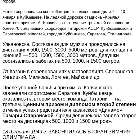
города.
Нынче соревнования конькобежцев Поволжья проходили 7 — 10
января в Куйбышеве. На ледяной дорожке стадиона «Крылья
советов» приз им. А. Капчинского в течение трех дней оспаривали
более 70 сильнейших скороходов Татарской АССР, Куйбышевской и
Саратовской областей, городов Куйбышева, Саратова, Сталинграда.
Ульяновска. Состязания для мужчин проводились на
дистанциях 500, 1500, 3000, 5000 метров, для женщин и
юношей — 500, 1000, 1500, 3000 метров. Девушки
состязались в забегах на 500, 1000, и 1500 метров.
От Казани в соревнованиях участвовали т.т. Сперанская,
Унгвицкий, Малкова, Ломтев, Майков и др.
После упорной борьбы приз им. А. Капчинского
завоевали спортсмены Саратова. Куйбышевцы
оказались на втором месте, команда Татарии — на
третьем.
Ценным призом
и
дипломом второй степени
отмечен успех представителя казанского «Динамо»
Тамары Сперанской
. Среди девушек она заняла второе
место на дистанциях 500, 1000 и 1500 метров».
18 февраля 1949 г.
ЗАКОНЧИЛАСЬ ВТОРАЯ ЗИМНЯЯ
ОЛИМПИАДА