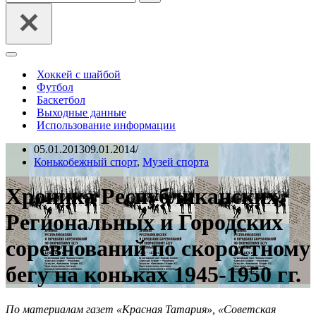
Меню
навигации
Хоккей с шайбой
Футбол
Баскетбол
Выходные данные
Использование информации
05.01.2013
09.01.2014
Конькобежный спорт
,
Музей спорта
Хроника Республиканских,
Региональных и Городских
соревнований по скоростному
бегу на коньках 1945-1950 гг.
По материалам газет «Красная Татария», «Советская