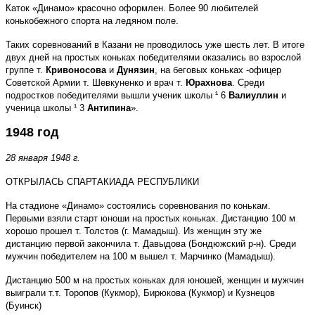
Каток «Динамо» красочно оформлен. Более 90 любителей
конькобежного спорта на ледяном поле.
Таких соревнований в Казани не проводилось уже шесть лет. В итоге
двух дней на простых коньках победителями оказались во взрослой
группе т.
Кривоносова
и
Дунязин
, на беговых коньках -офицер
Советской Армии т. Шевкуненко и врач т.
Юрахнова
. Среди
подростков победителями вышли ученик школы ¹ 6
Валиуллин
и
ученица школы ¹ 3
Антипина
».
1948 год
28 января 1948 г.
ОТКРЫЛАСЬ СПАРТАКИАДА РЕСПУБЛИКИ
На стадионе «Динамо» состоялись соревнования по конькам.
Первыми взяли старт юноши на простых коньках. Дистанцию 100 м
хорошо прошел т. Толстов (г. Мамадыш). Из женщин эту же
дистанцию первой закончила т. Давыдова (Бондюжский р-н). Среди
мужчин победителем на 100 м вышел т. Марчинко (Мамадыш).
Дистанцию 500 м на простых коньках для юношей, женщин и мужчин
выиграли т.т. Торопов (Кукмор), Бирюкова (Кукмор) и Кузнецов
(Буинск)