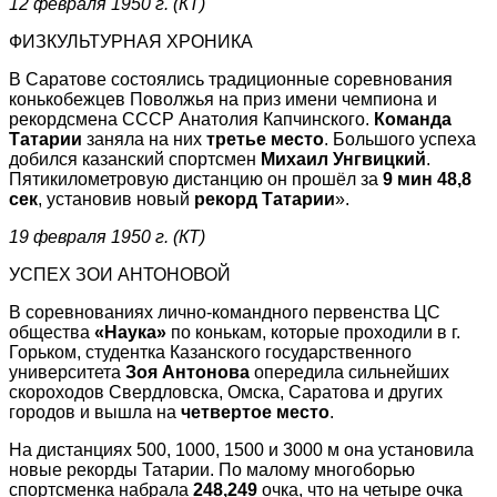
12 февраля 1950 г. (КТ)
ФИЗКУЛЬТУРНАЯ ХРОНИКА
В Саратове состоялись традиционные соревнования
конькобежцев Поволжья на приз имени чемпиона и
рекордсмена СССР Анатолия Капчинского.
Команда
Татарии
заняла на них
третье место
. Большого
успеха
добился казанский спортсмен
Михаил Унгвицкий
.
Пятикилометровую дистанцию он прошёл за
9 мин 48,8
сек
, установив новый
рекорд Татарии
».
19 февраля 1950 г. (КТ)
УСПЕХ ЗОИ АНТОНОВОЙ
В соревнованиях лично-командного первенства ЦС
общества
«Наука»
по конькам, которые проходили в г.
Горьком, студентка Казанского государственного
университета
Зоя Антонова
опередила сильнейших
скороходов Свердловска, Омска, Саратова и других
городов и вышла на
четвертое место
.
На дистанциях 500, 1000, 1500 и 3000 м она установила
новые рекорды Татарии. По малому многоборью
спортсменка набрала
248,249
очка, что на четыре очка