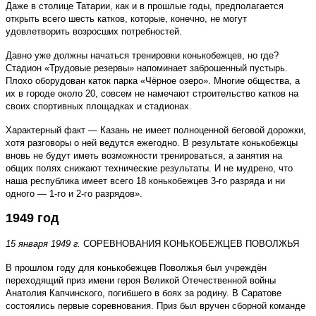
Даже в столице Татарии, как и в прошлые годы, предполагается
открыть всего шесть катков, которые, конечно, не могут
удовлетворить возросших потребностей.
Давно уже должны начаться тренировки конькобежцев, но где?
Стадион «Трудовые резервы» напоминает заброшенный пустырь.
Плохо оборудован каток парка «Чёрное озеро». Многие общества, а
их в городе около 20, совсем не намечают строительство катков на
своих спортивных площадках и стадионах.
Характерный факт — Казань не имеет полноценной беговой дорожки,
хотя разговоры о ней ведутся ежегодно. В результате конькобежцы
вновь не будут иметь возможности тренироваться, а занятия на
общих полях снижают технические результаты. И не мудрено, что
наша республика имеет всего 18 конькобежцев 3-го разряда и ни
одного — 1-го и 2-го разрядов».
1949 год
15 января 1949 г.
СОРЕВНОВАНИЯ КОНЬКОБЕЖЦЕВ ПОВОЛЖЬЯ
В прошлом году для конькобежцев Поволжья был учреждён
переходящий приз имени героя Великой Отечественной войны
Анатолия Капчинского, погибшего в боях за родину. В Саратове
состоялись первые соревнования. Приз был вручен сборной команде