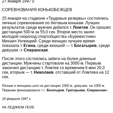
27 января 1947 г.
СОРЕВНОВАНИЯ КОНЬКОБЕЖЦЕВ
25 января на стадионе «Трудовые резервы» состоялись
личные соревнования по беговым конькам. Лучших
результатов среди мужчин добился т.
Ломтев
. Он прошел
дистанцию 500 м за 55,0 сек. Второе место занял
молодой скороход спортобщества «Буревестник»
Михаил Унгвицкий. Среди женщин лучшее время
показала т.
Егина
, среди юношей — т.
Богатырев
, среди
девушек -т.
Сперанская
.
После этого состоялись забеги на более длинные
дистанции. Мужчины стартовали на 3000 м. Первым
закончил дистанцию т. Ломтев со временем 6 мин 20,3
сек, вторым — т.
Николаев
, отставший от Ломтева на 12
сек.
Юноши и женщины шли на дистанцию 1500 м, девушки -на 1000 м.
Первыми финишировали т.т.
Богатырев
,
Григорьева
,
Сперанская
».
18 февраля 1947 г.
НА ЛЕДЯНОМ ПОЛЕ