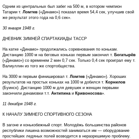
Одним из центральных был забег на 500 м, в котором чемпион
Татарии т.
Ломтев
(«Динамо») показал время 54,4 сек, улучшив свой
же результат этого года на 0,6 сек».
30 января 1948 г.
ДНЕВНИК ЗИМНЕЙ СПАРТАКИАДЫ ТАССР
На катке «Динамо» продолжались соревнования по конькам.
Дистанцию 1000 м на беговых коньках первым закончил т.
Богатырёв
(«Динамо») со временем 2 мин 0,7 сек. Только 0,4 сек проиграл ему т.
Валиуллин из того же спортобщества.
На 3000 м первым финишировал т.
Ломтев
(«Динамо»). Хороших
результатов на простых коньках на 1000 м добился т.
Корнилов
(Буинск). Дистанцию 1000 м для девушек и женщин первыми
закончили динамовки т.т.
Антипина
и
Кривоносова
».
11 декабря 1948 г.
К НАЧАЛУ ЗИМНЕГО СПОРТИВНОГО СЕЗОНА
В загоне и конькобежный спорт. Молодёжь большинства районов
республики лишена возможностей заниматься им — оборудование
простейших ледяных полей возводится в неразрешимую проблему.