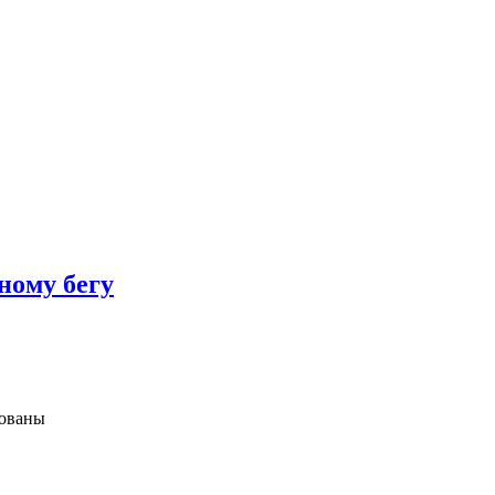
ному бегу
зованы
ких,