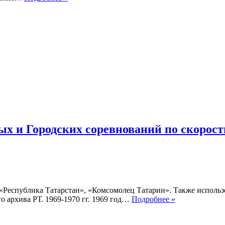
Казани
стартовало
первенство
Татарстана
по
конькобежному
спорту
х и Городских соревнований по скорост
, «Республика Татарстан», «Комсомолец Татарии». Также исполь
Хроника
 архива РТ. 1969-1970 гг. 1969 год…
Подробнее »
Республиканс
Региональных