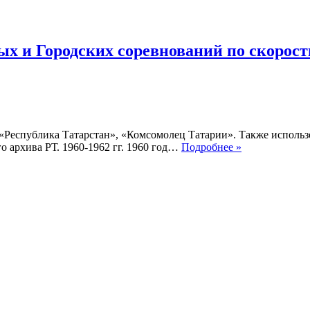
1963-
1964
гг.
х и Городских соревнований по скорост
, «Республика Татарстан», «Комсомолец Татарии». Также исполь
Хроника
 архива РТ. 1960-1962 гг. 1960 год…
Подробнее »
Республиканс
Региональных
и
Городских
соревнований
по
скоростному
бегу
на
коньках
1960-
1962
гг.