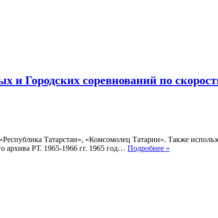
по
скоростному
бегу
на
коньках
1967-
1968
гг.
х и Городских соревнований по скорост
, «Республика Татарстан», «Комсомолец Татарии». Также исполь
Хроника
 архива РТ. 1965-1966 гг. 1965 год…
Подробнее »
Республиканс
Региональных
и
Городских
соревнований
по
скоростному
бегу