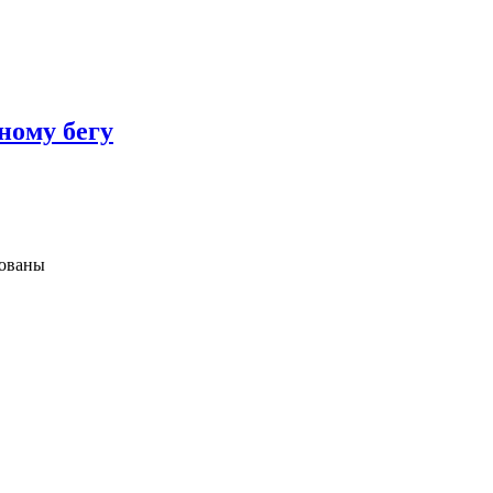
ному бегу
зованы
ких,