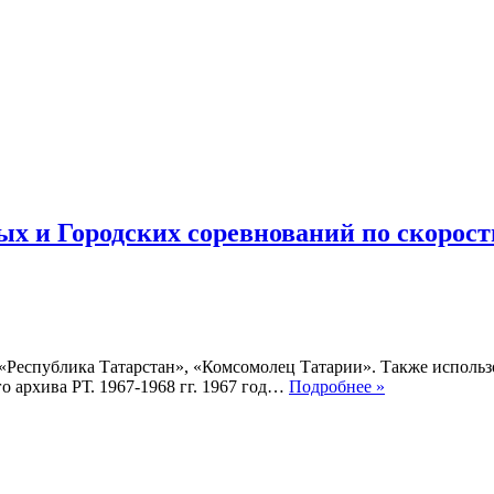
и
Городских
соревнований
по
скоростному
бегу
на
коньках
1969-
1970
гг.
х и Городских соревнований по скорост
, «Республика Татарстан», «Комсомолец Татарии». Также исполь
Хроника
 архива РТ. 1967-1968 гг. 1967 год…
Подробнее »
Республиканс
Региональных
и
Городских
соревнований