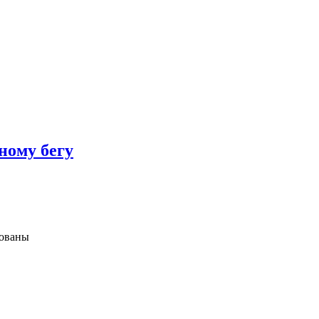
ному бегу
зованы
ких,