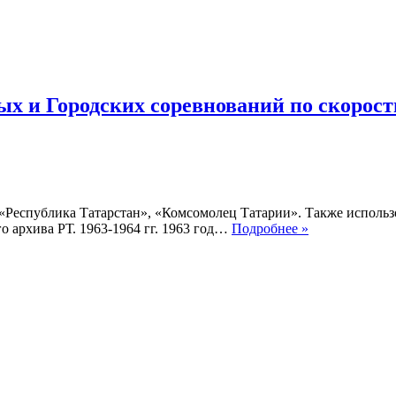
на
коньках
1965-
1966
гг.
х и Городских соревнований по скорост
, «Республика Татарстан», «Комсомолец Татарии». Также исполь
Хроника
 архива РТ. 1963-1964 гг. 1963 год…
Подробнее »
Республиканс
Региональных
и
Городских
соревнований
по
скоростному
бегу
на
коньках