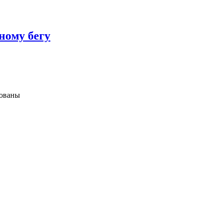
ному бегу
зованы
ких,