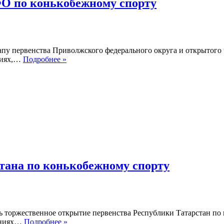
ФО по конькобежному спорту
этапу первенства Приволжского федерального округа и открытого
В
ниях,…
Подробнее »
Казани
пройдет
3
этап
первенства
ПФО
по
конькобежному
спорту
стана по конькобежному спорту
ось торжественное открытие первенства Республики Татарстан п
В
ваниях…
Подробнее »