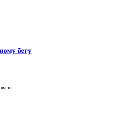
ному бегу
зованы
ких,