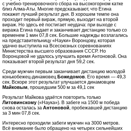
с учебно-тренировочного сбора на высокогорном катке
близ Алма-Аты. Многие предсказывают, что Егина
покажет лучший результат дня. В хорошем темпе она
проходит первый вираж, прямую, выходит на второй
вираж. Но здесь её постигает неудача: при выходе с
виража Егина падает и заканчивает дистанцию только со
временем 1 мин 07,8 сек. Большие надежды возлагались
на представительницу «Науки» Воронцову, которая
удачно выступила на Всесоюзных соревнованиях
Министерства высшего образования СССР. Но
Воронцовой не удалось улучшить время Антоновой. Она
показывает второй результат дня 59,2 сек.
Среди мужчин первым заканчивает дистанцию молодой
конькобежец-динамовец
Божедомов
. Его время — 49,3
сек. Вскоре этот результат улучшается динамовцем
Майковым
, прошедшим 500 м за 49,1 сек
Результат Майкова удаётся повторить только
Литовинскому
(«Наука»). В забеге на 1500 м победа
снова осталась за
Антоновой
, пробежавшей дистанцию
за 3 мин 07,8 сек.
Интересно проходили забеги мужчин на 3000 метров.
Всё внимание было обращено на четырех сильнейших