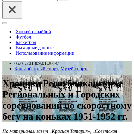
Меню
навигации
Хоккей с шайбой
Футбол
Баскетбол
Выходные данные
Использование информации
05.01.2013
09.01.2014
Конькобежный спорт
,
Музей спорта
Хроника Республиканских,
Региональных и Городских
соревнований по скоростному
бегу на коньках 1951-1952 гг.
По материалам газет «Красная Татария», «Советская