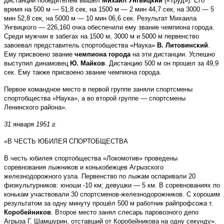
дистанций победителем вышел
Михаил Унгвицкий
(«Труд»). Его
время на 500 м — 51,8 сек, на 1500 м — 2 мин 44,7 сек, на 3000 — 5
мин 52,8 сек, на 5000 м — 10 мин 06,6 сек. Результат Михаила
Унгвицкого — 226,160 очка обеспечили ему звание чемпиона города.
Среди мужчин в забегах на 1500 м, 3000 м и 5000 м первенство
завоевал представитель спортобщества «Наука»
В. Литовинский
.
Ему присвоено звание
чемпиона города
на эти дистанции. Успешно
выступил динамовец
Ю. Майков
. Дистанцию 500 м он прошел за 49,9
сек. Ему также присвоено звание чемпиона города.
Первое командное место в первой группе заняли спортсмены
спортобщества «Наука», а во второй группе — спортсмены
Ленинского района».
31 января 1951 г.
«В ЧЕСТЬ ЮБИЛЕЯ СПОРТОБЩЕСТВА
В честь юбилея спортобщества «Локомотив» проведены
соревнования лыжников и конькобежцев Агрызского
железнодорожного узла. Первенство по лыжам оспаривали 20
физкультурников: юноши -10 км; девушки — 5 км. В соревнованиях по
конькам участвовали 30 спортсменов-железнодорожников. С хорошим
результатом за одну минуту прошёл 500 м работник райпрофсожа т.
Коробейников
. Второе место занял слесарь паровозного депо
Агрыза Г. Шамшурин, отставший от Коробейникова на одну секунду».