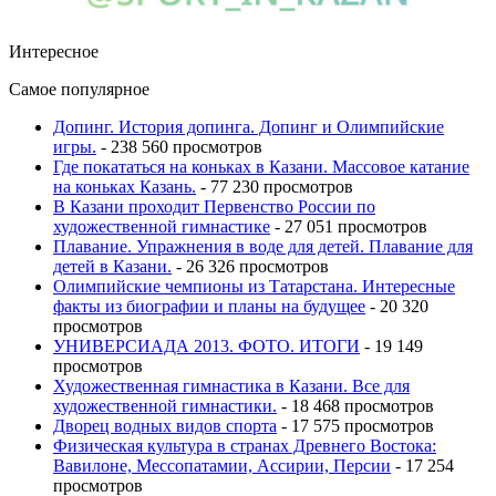
Интересное
Самое популярное
Допинг. История допинга. Допинг и Олимпийские
игры.
- 238 560 просмотров
Где покататься на коньках в Казани. Массовое катание
на коньках Казань.
- 77 230 просмотров
В Казани проходит Первенство России по
художественной гимнастике
- 27 051 просмотров
Плавание. Упражнения в воде для детей. Плавание для
детей в Казани.
- 26 326 просмотров
Олимпийские чемпионы из Татарстана. Интересные
факты из биографии и планы на будущее
- 20 320
просмотров
УНИВЕРСИАДА 2013. ФОТО. ИТОГИ
- 19 149
просмотров
Художественная гимнастика в Казани. Все для
художественной гимнастики.
- 18 468 просмотров
Дворец водных видов спорта
- 17 575 просмотров
Физическая культура в странах Древнего Востока:
Вавилоне, Мессопатамии, Ассирии, Персии
- 17 254
просмотров