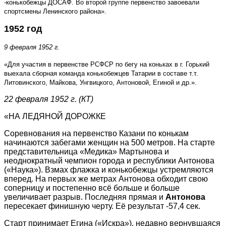
-конькобежцы ДОСАФ. Во второй группе первенство завоевали
спортсмены Ленинского района».
1952 год
9 февраля 1952 г.
«Для участия в первенстве РСФСР по бегу на коньках в г. Горький
выехала сборная команда конькобежцев Татарии в составе т.т.
Литовинского, Майкова, Унгвицкого, Антоновой, Егиной и др.».
22 февраля 1952 г. (КТ)
«НА ЛЕДЯНОЙ ДОРОЖКЕ
Соревнования на первенство Казани по конькам
начинаются забегами женщин на 500 метров. На старте
представительница «Медика» Мартынова и
неоднократный чемпион города и республики Антонова
(«Наука»). Взмах флажка и конькобежцы устремляются
вперед. На первых же метрах Антонова обходит свою
соперницу и постепенно всё больше и больше
увеличивает разрыв. Последняя прямая и
Антонова
пересекает финишную черту. Её результат -57,4 сек.
Старт принимает Егина («Искра»), недавно вернувшаяся