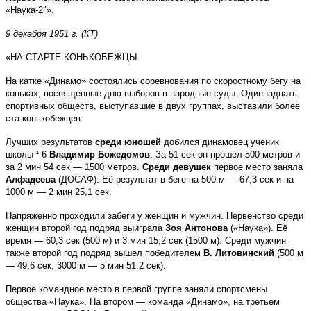
«Наука-2″».
9 декабря 1951 г. (КТ)
«НА СТАРТЕ КОНЬКОБЕЖЦЫ
На катке «Динамо» состоялись соревнования по скоростному бегу на
коньках, посвященные дню выборов в народные суды. Одиннадцать
спортивных обществ, выступавшие в двух группах, выставили более
ста конькобежцев.
Лучших результатов
среди юношей
добился динамовец ученик
школы ¹ 6
Владимир Божедомов
. За 51 сек он прошел 500 метров и
за 2 мин 54 сек — 1500 метров.
Среди девушек
первое место заняла
Алфадеева
(ДОСАФ). Её результат в беге на 500 м — 67,3 сек и на
1000 м — 2 мин 25,1 сек.
Напряженно проходили забеги у женщин и мужчин. Первенство среди
женщин второй год подряд выиграла
Зоя Антонова
(«Наука»). Её
время — 60,3 сек (500 м) и 3 мин 15,2 сек (1500 м). Среди мужчин
также второй год подряд вышел победителем
В. Литовинский
(500 м
— 49,6 сек, 3000 м — 5 мин 51,2 сек).
Первое командное место в первой группе заняли спортсмены
общества «Наука». На втором — команда «Динамо», на третьем