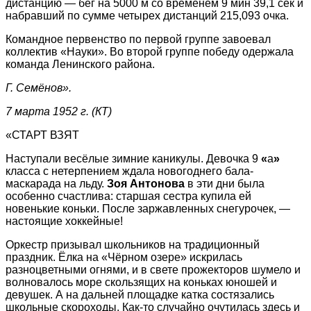
дистанцию — бег на 5000 м со временем 9 мин 39,1 сек и
набравший по сумме четырех дистанций 215,093 очка.
Командное первенство по первой группе завоевал
коллектив «Науки». Во второй группе победу одержала
команда Ленинского района.
Г. Семёнов».
7 марта 1952 г. (КТ)
«СТАРТ ВЗЯТ
Наступали весёлые зимние каникулы. Девочка 9
«
а
»
класса с нетерпением ждала новогоднего бала-
маскарада на льду.
Зоя Антонова
в эти дни была
особенно счастлива: старшая сестра купила ей
новенькие коньки. После заржавленных снегурочек, —
настоящие хоккейные!
Оркестр призывал школьников на традиционный
праздник. Ёлка на «Чёрном озере» искрилась
разноцветными огнями, и в свете прожекторов шумело и
волновалось море скользящих на коньках юношей и
девушек. А на дальней площадке катка состязались
школьные скороходы. Как-то случайно очутилась здесь и