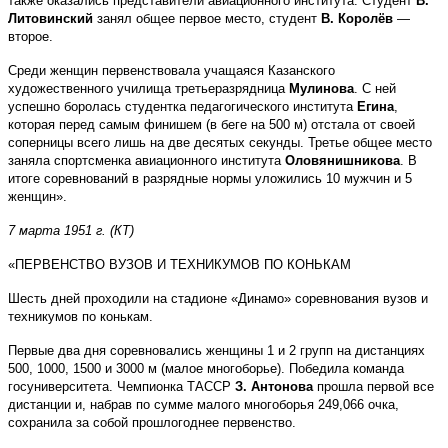
также оказались представители авиационного института. Студент
В.
Литовинский
занял общее первое место, студент
В. Королёв
—
второе.
Среди женщин первенствовала учащаяся Казанского
художественного училища третьеразрядница
Мулинова
. С ней
успешно боролась студентка педагогического института
Егина
,
которая перед самым финишем (в беге на 500 м) отстала от своей
соперницы всего лишь на две десятых секунды. Третье общее место
заняла спортсменка авиационного института
Оловянишникова
. В
итоге соревнований в разрядные нормы уложились 10 мужчин и 5
женщин».
7 марта 1951 г. (КТ)
«ПЕРВЕНСТВО ВУЗОВ И ТЕХНИКУМОВ ПО КОНЬКАМ
Шесть дней проходили на стадионе «Динамо» соревнования вузов и
техникумов по конькам.
Первые два дня соревновались женщины 1 и 2 групп на дистанциях
500, 1000, 1500 и 3000 м (малое многоборье). Победила команда
госуниверситета. Чемпионка ТАССР
З. Антонова
прошла первой все
дистанции и, набрав по сумме малого многоборья 249,066 очка,
сохранила за собой прошлогоднее первенство.