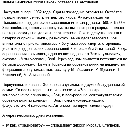
звание чемпиона города вновь остаётся за Антоновой.
Наступил январь 1952 года. Сданы последние экзамены. Остаётся
позади первый семестр четвертого курса. Антонова едет на
Всесоюзные студенческие соревнования в Свердловск. 500 и 1500 м
Зоя пробегает, показывая результаты выше второго разряда. Только
полторы секунды отделяют её от первого. И хотя девушка вошла в
пятёрку сборной «Науки», результаты её не удовлетворяли. Зоя
внимательно присматривалась к бегу мастеров спорта, старейших
участниц студенческих соревнований Козловской и Игнатьевой. Когда
соревнования кончились, одна из них подозвала Зою и, улыбаясь,
сказала:
«
А ты молодец, Зоя! Через год нам придется потесниться на
беговой дорожке». Позже в Горьком на соревнованиях на первенство
федерации Зоя училась мастерству у М. Исаковой, Р. Жуковой, Т.
Карелиной, М. Аникановой.
Вернувшись в Казань, Зоя снова очутилась в дружной студенческой
семье. Со всех сторон сыпались новости: «Зоя, завтра
комсомольское собрание», «Зоя, в воскресение межфакультетские
соревнования по конькам», «Зоя, помоги команде нашего
факультета». И комсомолка Антонова тренирует своих подруг.
А через несколько дней экзамены.
«Ну как, страшновато?» — спрашивает физорг курса Л. Степанов.