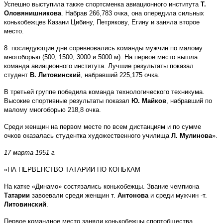
Успешно выступила также спортсменка авиационного института
Т.
Оловянишникова
. Набрав 266,783 очка, она опередила сильных
конькобежцев Казани Цибину, Петрякову, Егину и заняла второе
место.
8 последующие дни соревновались команды мужчин по малому
многоборью (500, 1500, 3000 и 5000 м). На первое место вышла
команда авиационного института. Лучшие результаты показал
студент
В. Литовинский
, набравший 225,175 очка.
В третьей группе победила команда технологического техникума.
Высокие спортивные результаты показал
Ю. Майков
, набравший по
малому многоборью 218,8 очка.
Среди женщин на первом месте по всем дистанциям и по сумме
очков оказалась студентка художественного училища
Л. Мулинова
».
17 марта 1951 г.
«НА ПЕРВЕНСТВО ТАТАРИИ ПО КОНЬКАМ
На катке «Динамо» состязались конькобежцы. Звание чемпиона
Татарии
завоевали среди женщин т.
Антонова
и среди мужчин -т.
Литовинский
.
Первое командное место заняли конькобежцы спортобщества