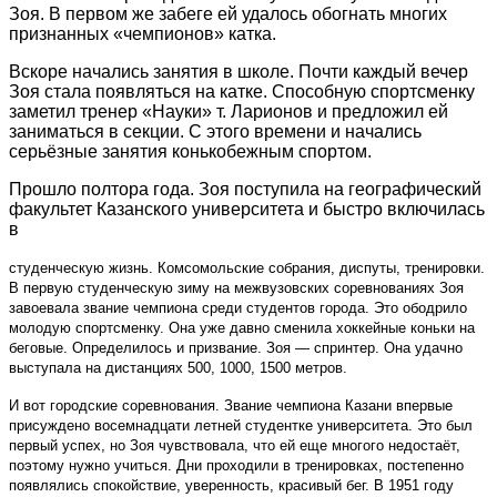
Зоя. В первом же забеге ей удалось обогнать многих
признанных «чемпионов» катка.
Вскоре начались занятия в школе. Почти каждый вечер
Зоя стала появляться на катке. Способную спортсменку
заметил тренер «Науки» т. Ларионов и предложил ей
заниматься в секции. С этого времени и начались
серьёзные занятия конькобежным спортом.
Прошло полтора года. Зоя поступила на географический
факультет Казанского университета и быстро включилась
в
студенческую жизнь. Комсомольские собрания, диспуты, тренировки.
В первую студенческую зиму на межвузовских соревнованиях Зоя
завоевала звание чемпиона среди студентов города. Это ободрило
молодую спортсменку. Она уже давно сменила хоккейные коньки на
беговые. Определилось и призвание. Зоя — спринтер. Она удачно
выступала на дистанциях 500, 1000, 1500 метров.
И вот городские соревнования. Звание чемпиона Казани впервые
присуждено восемнадцати летней студентке университета. Это был
первый успех, но Зоя чувствовала, что ей еще многого недостаёт,
поэтому нужно учиться. Дни проходили в тренировках, постепенно
появлялись спокойствие, уверенность, красивый бег. В 1951 году