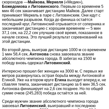
скороходов —
Майкова
,
Меркеля
(«Медик»),
Божедомова
и
Литовинского
. Первым со временем 5
мин 46 сек заканчивает дистанцию Майков. Далее старт
принимают Меркель в паре с Литовинским. Они идут с
небольшим разрывом. Когда до финиша остаётся
последний круг, Литовинский отрывается от соперника и
заканчивает дистанцию с хорошим временем — 5 мин
37,1 сек, на 22,2 сек улучшив своё время, показанное в
начале сезона. Это лучший результат соревнований на
этой дистанции.
Во второй день, выиграв дистанцию 1000 м со временем
1 мин 58,4 сек,
Антонова
снова завоевала звание
абсолютного чемпиона города. В забегах на 1500 м
победу вновь одержал
Литовинский
.
Интересно прошел бег женщин на 3000 м. С первых же
метров развернулась острая борьба между Антоновой и
Егиной. Уже на втором круге
Егина
выходит вперед и, не
сбавляя темпа, заканчивает дистанцию за 6 мин 36,5 сек.
Антонова финиширует на 2,6 сек позднее. Но по общей
сумме очков (245,283) победа остаётся за ней.
Среди мужчин звание абсолютного чемпиона города
завоевал
Литовинский
, выигравший и последнюю