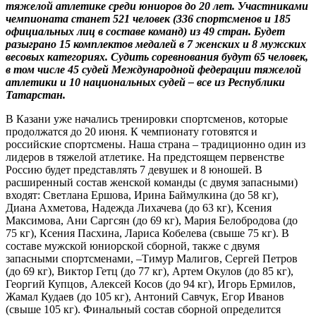
тяжелой атлетике среди юниоров до 20 лет. Участниками
чемпионата станет 521 человек (336 спортсменов и 185
официальных лиц в составе команд) из 49 стран. Будет
разыграно 15 комплектов медалей в 7 женских и 8 мужских
весовых категориях. Судить соревнования будут 65 человек,
в том числе 45 судей Международной федерации тяжелой
атлетики и 10 национальных судей – все из Республики
Татарстан.
В Казани уже начались тренировки спортсменов, которые
продолжатся до 20 июня. К чемпионату готовятся и
российские спортсмены. Наша страна – традиционно один из
лидеров в тяжелой атлетике. На предстоящем первенстве
Россию будет представлять 7 девушек и 8 юношей. В
расширенный состав женской команды (с двумя запасными)
входят: Светлана Ершова, Ирина Баймулкина (до 58 кг),
Диана Ахметова, Надежда Лихачева (до 63 кг), Ксения
Максимова, Ани Саргсян (до 69 кг), Мария Белобродова (до
75 кг), Ксения Пасхина, Лариса Кобелева (свыше 75 кг). В
составе мужской юниорской сборной, также с двумя
запасными спортсменами, –Тимур Малигов, Сергей Петров
(до 69 кг), Виктор Гетц (до 77 кг), Артем Окулов (до 85 кг),
Георгий Купцов, Алексей Косов (до 94 кг), Игорь Ермилов,
Жамал Кудаев (до 105 кг), Антоний Савчук, Егор Иванов
(свыше 105 кг). Финальный состав сборной определится