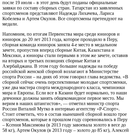
после 19 июля – в этот день будут поданы официальные
заявки по составу сборных стран. Татарстан из заявленных
спортсменов представляют Надежда Лихачева, Лариса
Кобелева и Артем Окулов. Все спортсмены претендуют на
медали.
Напомним, по итогам Первенства мира среди юниоров и
юниорок до 20 лет 2013 года, которое проходило в Перу,
сборная команда юниорок заняла 4-е место в медальном
зачете, пропустив вперед сборные Китая, Казахстана и
Мексики, а юниоры стали первыми в этом же зачете, оставив
на вторых и третьих позициях сборные Китая и
Азербайджана. В этом году большие надежды на победу
российской женской сборной возлагают в Министерстве
спорта России – на днях об этом говорил глава ведомства. «В
сборной сейчас очень перспективные молодые спортсменки,
уже два мастера спорта международного класса, чемпионки
мира и Европы. Если все в Казани будет нормально, то наши
девчонки должны занять общекомандное первое место. Мы
верим в наших штангистов», — отметил министр спорта
России Виталий Мутко в интервью агентству «Р-Спорт».
Стоит отметить, что в состав нынешней сборной вошло трое
спортсменов, которые в прошлом году соревновались в Перу
– Ксения Максимова (в 2013 году завоевала золото в весе до
58 кг), Артем Окулов (в 2013 году – золото до 85 кг), Алексей