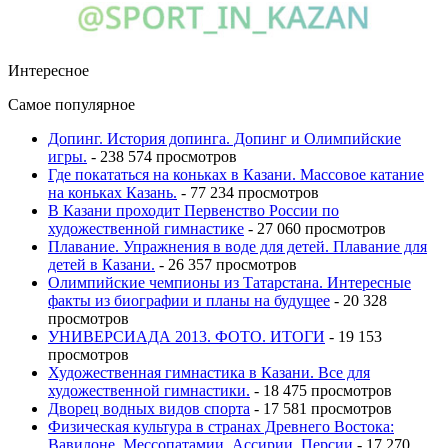
Интересное
Самое популярное
Допинг. История допинга. Допинг и Олимпийские
игры.
- 238 574 просмотров
Где покататься на коньках в Казани. Массовое катание
на коньках Казань.
- 77 234 просмотров
В Казани проходит Первенство России по
художественной гимнастике
- 27 060 просмотров
Плавание. Упражнения в воде для детей. Плавание для
детей в Казани.
- 26 357 просмотров
Олимпийские чемпионы из Татарстана. Интересные
факты из биографии и планы на будущее
- 20 328
просмотров
УНИВЕРСИАДА 2013. ФОТО. ИТОГИ
- 19 153
просмотров
Художественная гимнастика в Казани. Все для
художественной гимнастики.
- 18 475 просмотров
Дворец водных видов спорта
- 17 581 просмотров
Физическая культура в странах Древнего Востока:
Вавилоне, Мессопатамии, Ассирии, Персии
- 17 270