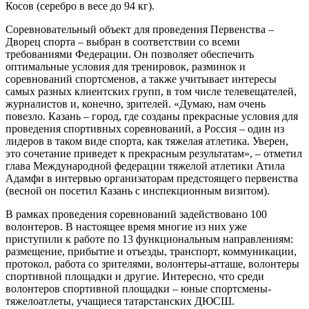
Косов (серебро в весе до 94 кг).
Соревновательный объект для проведения Первенства –
Дворец спорта – выбран в соответствии со всеми
требованиями Федерации. Он позволяет обеспечить
оптимальные условия для тренировок, разминок и
соревнований спортсменов, а также учитывает интересы
самых разных клиентских групп, в том числе телевещателей,
журналистов и, конечно, зрителей. «Думаю, нам очень
повезло. Казань – город, где созданы прекрасные условия для
проведения спортивных соревнований, а Россия – один из
лидеров в таком виде спорта, как тяжелая атлетика. Уверен,
это сочетание приведет к прекрасным результатам», – отметил
глава Международной федерации тяжелой атлетики Атила
Адамфи в интервью организаторам предстоящего первенства
(весной он посетил Казань с инспекционным визитом).
В рамках проведения соревнований задействовано 100
волонтеров. В настоящее время многие из них уже
приступили к работе по 13 функциональным направлениям:
размещение, прибытие и отъезды, транспорт, коммуникации,
протокол, работа со зрителями, волонтеры-атташе, волонтеры
спортивной площадки и другие. Интересно, что среди
волонтеров спортивной площадки – юные спортсмены-
тяжелоатлеты, учащиеся татарстанских ДЮСШ.