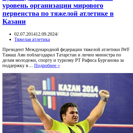
уровень организации мирового
первенства по тяжелой атлетике в
Казани
02.07.2014
12.09.2024
Тяжелая атлетика
Президент Международной федерации тяжелой атлетики IWF
Тамаш Аян поблагодарил Татарстан и лично министра по
делам молодежи, спорту и туризму РТ Рафиса Бурганова за
Руководство
поддержку в…
Подробнее »
IWF
высоко
оценило
уровень
организации
мирового
первенства
по
тяжелой
атлетике
в
Казани