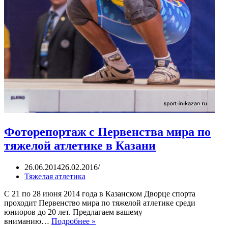
Фоторепортаж с Первенства мира по
тяжелой атлетике в Казани
26.06.2014
26.02.2016
Тяжелая атлетика
С 21 по 28 июня 2014 года в Казанском Дворце спорта
проходит Первенство мира по тяжелой атлетике среди
юниоров до 20 лет. Предлагаем вашему
Фоторепортаж
вниманию…
Подробнее »