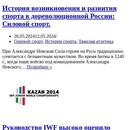
История возникновения и развития
спорта в дореволюционной России:
Силовой спорт.
26.05.2024
12.05.2024
Гиревой спорт
,
История спорта
,
Тяжелая атлетика
При Александре Невском Сила героев на Руси традиционно
сочетается с беззаветным мужеством. Во время битвы в 1240
г., когда наше войско под командованием Александра
История
Невского…
Подробнее »
возникновения
и
развития
спорта
в
дореволюционной
России:
Силовой
спорт.
Руководство IWF высоко оценило