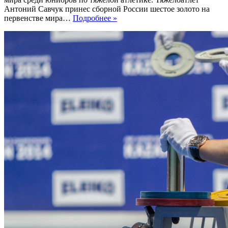
Антоний Савчук принес сборной России шестое золото на
В
первенстве мира…
Подробнее »
Казани
завершилось
Первенство
мира
среди
юниоров
по
тяжелой
атлетике