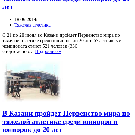
лет
18.06.2014
Тяжелая атлетика
С 21 по 28 июня во Казани пройдет Первенство мира по
тяжелой атлетике среди юниоров до 20 лет. Участниками
чемпионата станет 521 человек (336
Казань
спортсменов…
Подробнее »
принимает
Первенство
мира
по
тяжёлой
атлетике
среди
юниоров
до
20
лет
В Казани пройдет Первенство мира по
тяжелой атлетике среди юниоров и
юниорок до 20 лет