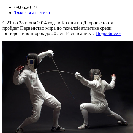
09.06.2014
Тяжелая атлетика
С 21 по 28 июня 2014 года в Казани во Дворце спорта
пройдет Первенство мира по тяжелой атлетике среди
В
юниоров и юниорок до 20 лет. Расписание…
Подробнее »
Каза
пройд
Перв
мира
по
тяже
атлет
среди
юнио
и
юнио
до
20
лет