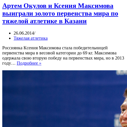
Артем Окулов и Ксения Максимова
выиграли золото первенства мира по
тяжелой атлетике в Казани
26.06.2014
Тяжелая атлетика
Россиянка Ксения Максимова стала победительницей
первенства мира в весовой категории до 69 кг. Максимова
одержала свою вторую победу на первенствах мира, но в 2013
Артем
году…
Подробнее »
Окулов
и
Ксения
Максимова
выиграли
золото
первенства
мира
по
тяжелой
атлетике
в