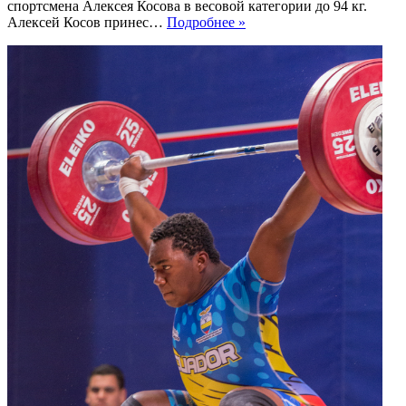
спортсмена Алексея Косова в весовой категории до 94 кг.
Алексей
Алексей Косов принес…
Подробнее »
Косов
выиграл
золотую
медаль
на
первенстве
мира
по
тяжелой
атлетике