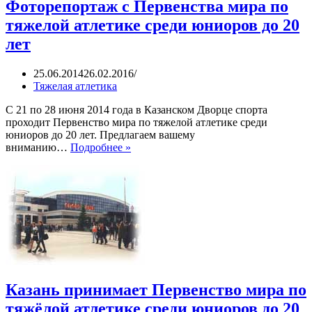
Фоторепортаж с Первенства мира по
тяжелой атлетике среди юниоров до 20
лет
25.06.2014
26.02.2016
Тяжелая атлетика
С 21 по 28 июня 2014 года в Казанском Дворце спорта
проходит Первенство мира по тяжелой атлетике среди
юниоров до 20 лет. Предлагаем вашему
Фоторепортаж
вниманию…
Подробнее »
с
Первенства
мира
по
тяжелой
атлетике
среди
юниоров
до
20
лет
Казань принимает Первенство мира по
тяжёлой атлетике среди юниоров до 20