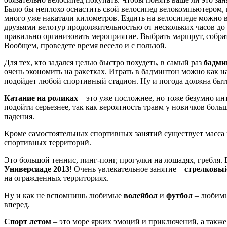
Было бы неплохо оснастить свой велосипед велокомпьютером, к
много уже накатали километров. Ездить на велосипеде можно в 
друзьями велотур продолжительностью от нескольких часов до
правильно организовать мероприятие. Выбрать маршрут, собра
Вообщем, проведете время весело и с пользой.
Для тех, кто задался целью быстро похудеть, в самый раз
бадми
очень экономить на ракетках. Играть в бадминтон можно как н
подойдет любой спортивный стадион. Ну и погода должна быть
Катание на роликах
– это уже посложнее, но тоже безумно ин
подойти серьезнее, так как вероятность травм у новичков больш
падения.
Кроме самостоятельных спортивных занятий существует масса
спортивных территорий.
Это большой теннис, пинг-понг, прогулки на лошадях, гребля
Универсиаде 2013
! Очень увлекательное занятие –
стрелковый
на огражденных территориях.
Ну и как не вспомнишь любимые
волейбол
и
футбол
– любимы
вперед.
Спорт летом
– это море ярких эмоций и приключений, а также 