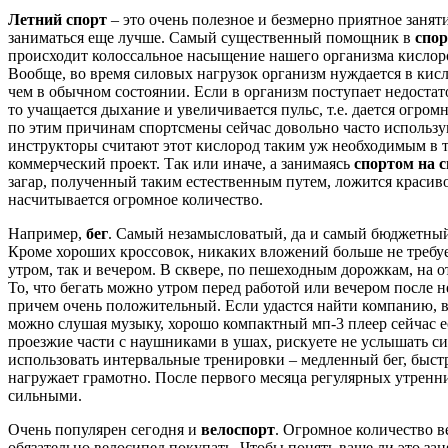
Летний спорт
– это очень полезное и безмерно приятное занят
заниматься еще лучше. Самый существенный помощник в
спор
происходит колоссальное насыщение нашего организма кислоро
Вообще, во время силовых нагрузок организм нуждается в кисл
чем в обычном состоянии. Если в организм поступает недостато
то учащается дыхание и увеличивается пульс, т.е. дается огр
по этим причинам спортсмены сейчас довольно часто использую
инструкторы считают этот кислород таким уж необходимым в т
коммерческий проект. Так или иначе, а занимаясь
спортом на 
загар, полученный таким естественным путем, ложится красиво
насчитывается огромное количество.
Например,
бег
. Самый незамысловатый, да и самый бюджетный,
Кроме хороших кроссовок, никаких вложений больше не требует
утром, так и вечером. В сквере, по пешеходным дорожкам, на 
То, что бегать можно утром перед работой или вечером после 
причем очень положительный. Если удастся найти компанию, во
можно слушая музыку, хорошо компактный мп-3 плеер сейчас е
проезжие части с наушниками в ушах, рискуете не услышать с
использовать интервальные тренировки – медленный бег, быстр
нагружает грамотно. После первого месяца регулярных утренн
сильными.
Очень популярен сегодня и
велоспорт
. Огромное количество 
обязательно велосипед покупать. Чтобы понять ваше ли это заня