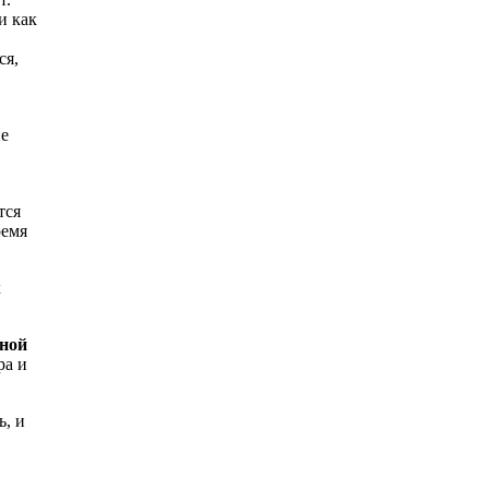
и как
ся,
не
тся
ремя
х
ной
ра и
ь, и