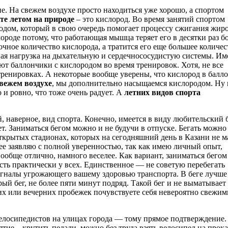
ие. На свежем воздухе просто находиться уже хорошо, а спортом
те летом на природе
– это кислород. Во время занятий спортом
дом, который в свою очередь помогает процессу сжигания жиро
ороде потому, что работающая мышца теряет его в десятки раз б
чное количество кислорода, а тратится его еще большее количес
омная нагрузка на дыхательную и сердечнососудистую системы. И
т баллончики с кислородом во время тренировок. Хотя, не все
ренировках. А некоторые вообще уверены, что кислород в балло
свежем воздухе
, мы дополнительно насыщаемся кислородом. Ну 
 и ровно, что тоже очень радует. А
летних видов спорта
 наверное, вид спорта. Конечно, имеется в виду любительский б
. Заниматься бегом можно и не будучи в отпуске. Бегать можно
открытых стадионах, которых на сегодняшний день в Казани не м
нее заявляю с полной уверенностью, так как имею личный опыт,
обще отлично, намного веселее. Как вариант, заниматься бегом
сть практически у всех. Единственное — не советую перебегать
игналы угрожающего вашему здоровью транспорта. В беге лучше
ый бег, не более пяти минут подряд. Такой бег и не выматывает
их или вечерних пробежек почувствуете себя невероятно свежим
велосипедистов на улицах города — тому прямое подтверждение.
тие – крутить педали, можно без труда взять велосипед на прока