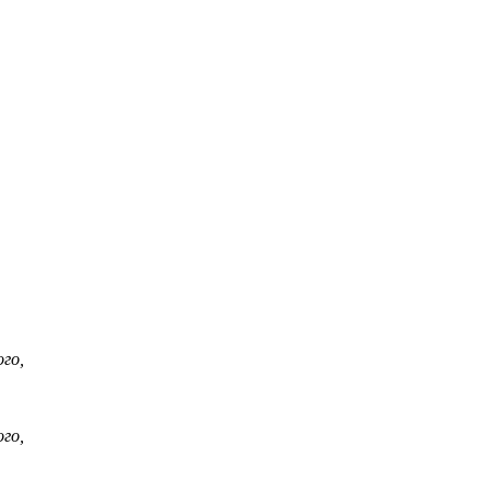
го,
го,