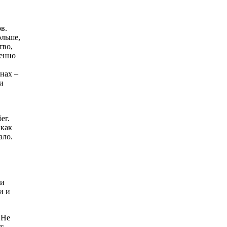
в.
ольше,
тво,
менно
нах –
и
ег.
 как
ало.
 и
и и
 Не
т.