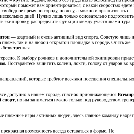
оторый поможет вам ориентироваться, с какой скоростью едете 
свободное время по городу, по лесу, а можно и организовать с
 нескольких дней. Нужно лишь только основательно подготовить
ть экипировку, распределить функции между участниками тура.
нтон
— азартный и очень активный вид спорта. Советую лишь 
а пляже, так и на любой открытой площадке в городе. Опять же
 безветренная.
тересно. К выбору роликов и дополнительной экипировки приде
ая. Постарайтесь защитить колени, локти, голову от ударов во в
 направлений, которые требуют все-таки посещения специальны
. Всё доступно в нашем городе, спасибо приближающейся
Всемир
 спорт
, но им заниматься нужно только под руководством трене
е пляжные игры активных людей, здесь главное команду набрат
прекрасная возможность всегда оставаться в форме. Не