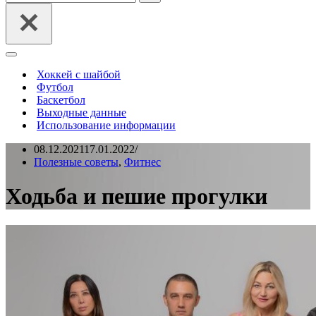
Меню
навигации
Хоккей с шайбой
Футбол
Баскетбол
Выходные данные
Использование информации
08.12.2021
17.01.2022
Полезные советы
,
Фитнес
Ходьба и пешие прогулки