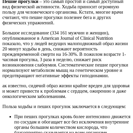
Пешие прогулки
– это самый простой и самый доступный
вид физической активности. Ходьба приносит огромную
пользу для человеческого организма. Кстати, многие врачи
считают, что пешие прогулки полезнее бега и других
физических упражнений.
Большое исследование (334 161 мужчин и женщин),
опубликованное в American Journal of Clinical Nutrition
показало, что у людей ведущих малоподвижный образ жизни
20 минут ходьбы в день, снижают вероятность
преждевременной смерти на 16-30%. В пожилом возрасте 1-
часовая прогулка, 3 раза в неделю, снижает риск
возникновения слабоумия. Систематические пешие прогулки
нормализуют метаболизм мышц на генетическом уровне и
предотвращают негативные эффекты гиподинамии.
ак известно, сидячий образ жизни крайне вреден для здоровья
и может привести к проблемам с сердцем, ожирению и даже
онкологическим заболеваниям.
Польза ходьбы и пеших прогулок заключается в следующем:
При пеших прогулках кровь более интенсивно движется
по сосудам и обогащает все без исключения внутренние
органы большим количеством кислорода, что
благоприятно сказывается на всем организме.