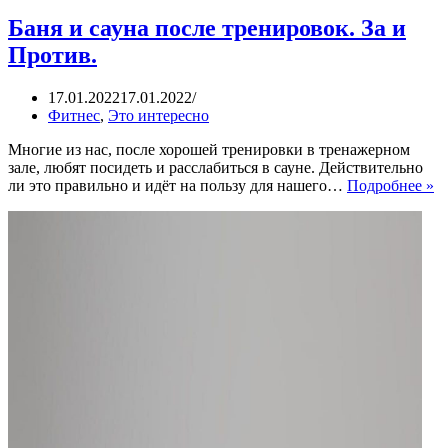
Баня и сауна после тренировок. За и
Против.
17.01.2022
17.01.2022
Фитнес
,
Это интересно
Многие из нас, после хорошей тренировки в тренажерном
зале, любят посидеть и расслабиться в сауне. Действительно
Б
ли это правильно и идёт на пользу для нашего…
Подробнее »
и
са
п
т
За
и
П