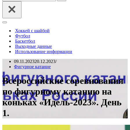
Меню
навигации
Хоккей с шайбой
Футбол
Баскетбол
Выходные данные
Использование информации
09.11.2023
20.12.2023
Фигурное катание
Всероссийские соревнования
по фигурному катанию на
коньках «Идель-2023». День
1.