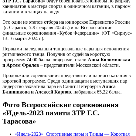
ЗТР Г.С. Тарасова
» будут соревноваться юниоры по разряду
кандидатов в мастера спорта в одиночном катании, в парном
катании и в танцах на льду.
Это один из этапов отбора на юниорское Первенство России
(г. Саранск, 5-9 февраля 2024 г.) и на Всероссийские
финальные соревнования «Кубок Федерации» (ФТ «Сириус»
13-16 марта 2024 г.).
Первыми на лед вышли танцевальные пары для исполнения
ритмического танца. Получив от судей за короткую
программу 74,00 балла лидерами стали
Анна Коломинская
и Артем Фролов
– представители Московской области.
Продолжили соревнования представители парного катания в
короткой программе. Среди одиннадцати выступавших пар
лидерство захватила пара из Санкт-Петербурга
Алиса
Блинникова и Алексей Карпов
, набравшая 65,22 балла.
Фото Всероссийские соревнования
«Идель-2023
памяти ЗТР Г.С.
Тарасова»
«Идель-2023». Спортивные пары и Танцы — Короткая